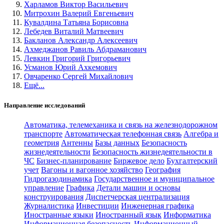
Харламов Виктор Васильевич
Митрохин Валерий Евгеньевич
Кувалдина Татьяна Борисовна
Лебедев Виталий Матвеевич
Бакланов Александр Алексеевич
Ахмеджанов Равиль Абдраманович
Левкин Григорий Григорьевич
Усманов Юрий Ахкемович
Овчаренко Сергей Михайлович
Ещё...
Направление исследований
Автоматика, телемеханика и связь на железнодорожном
транспорте
Автоматическая телефонная связь
Алгебра и
геометрия
Антенны
Базы данных
Безопасность
жизнедеятельности
Безопасность жизнедеятельности в
ЧС
Бизнес-планирование
Биржевое дело
Бухгалтерский
учет
Вагоны и вагонное хозяйство
География
Гидрогазодинамика
Государственное и муниципальное
управление
Графика
Детали машин и основы
конструирования
Диспетчерская централизация
Журналистика
Инвестиции
Инженерная графика
Иностранные языки
Иностранный язык
Информатика
Информационная безопасность
Информационный