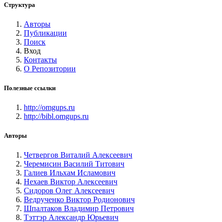
Структура
Авторы
Публикации
Поиск
Вход
Контакты
О Репозитории
Полезные ссылки
http://omgups.ru
http://bibl.omgups.ru
Авторы
Четвергов Виталий Алексеевич
Черемисин Василий Титович
Галиев Ильхам Исламович
Нехаев Виктор Алексеевич
Сидоров Олег Алексеевич
Ведрученко Виктор Родионович
Шпалтаков Владимир Петрович
Тэттэр Александр Юрьевич