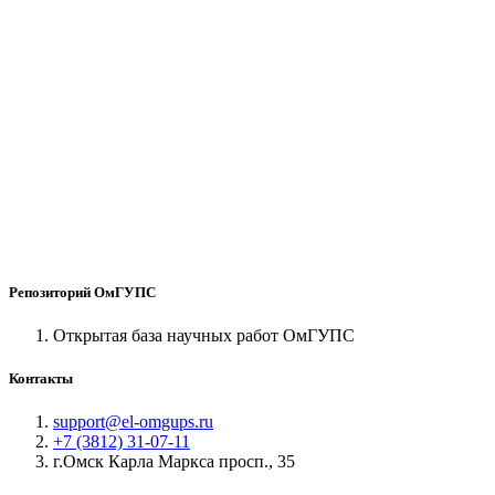
Репозиторий ОмГУПС
Открытая база научных работ ОмГУПС
Контакты
support@el-omgups.ru
+7 (3812) 31-07-11
г.Омск Карла Маркса просп., 35