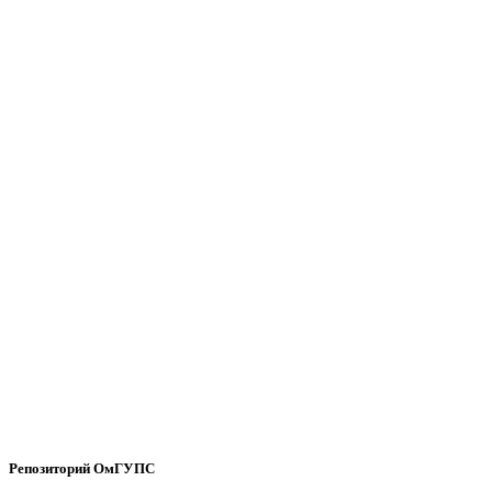
Репозиторий ОмГУПС