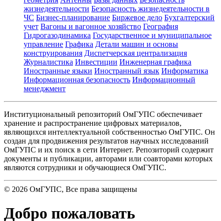
жизнедеятельности
Безопасность жизнедеятельности в
ЧС
Бизнес-планирование
Биржевое дело
Бухгалтерский
учет
Вагоны и вагонное хозяйство
География
Гидрогазодинамика
Государственное и муниципальное
управление
Графика
Детали машин и основы
конструирования
Диспетчерская централизация
Журналистика
Инвестиции
Инженерная графика
Иностранные языки
Иностранный язык
Информатика
Информационная безопасность
Информационный
менеджмент
Институциональный репозиторий ОмГУПС обеспечивает
хранение и распространение цифровых материалов,
являющихся интеллектуальной собственностью ОмГУПС. Он
создан для продвижения результатов научных исследований
ОмГУПС и их поиск в сети Интернет. Репозиторий содержит
документы и публикации, авторами или соавторами которых
являются сотрудники и обучающиеся ОмГУПС.
©
2026
ОмГУПС
, Все права защищены
Добро пожаловать