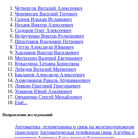
Четвергов Виталий Алексеевич
Черемисин Василий Титович
Галиев Ильхам Исламович
Нехаев Виктор Алексеевич
Сидоров Олег Алексеевич
Ведрученко Виктор Родионович
Шпалтаков Владимир Петрович
Тэттэр Александр Юрьевич
Харламов Виктор Васильевич
Митрохин Валерий Евгеньевич
Кувалдина Татьяна Борисовна
Лебедев Виталий Матвеевич
Бакланов Александр Алексеевич
Ахмеджанов Равиль Абдраманович
Левкин Григорий Григорьевич
Усманов Юрий Ахкемович
Овчаренко Сергей Михайлович
Ещё...
Направление исследований
Автоматика, телемеханика и связь на железнодорожном
транспорте
Автоматическая телефонная связь
Алгебра и
геометрия
Антенны
Базы данных
Безопасность