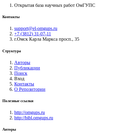
Открытая база научных работ ОмГУПС
Контакты
support@el-omgups.ru
+7 (3812) 31-07-11
г.Омск Карла Маркса просп., 35
Структура
Авторы
Публикации
Поиск
Вход
Контакты
О Репозитории
Полезные ссылки
http://omgups.ru
http://bibl.omgups.ru
Авторы