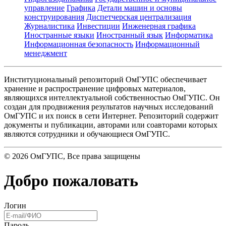
управление
Графика
Детали машин и основы
конструирования
Диспетчерская централизация
Журналистика
Инвестиции
Инженерная графика
Иностранные языки
Иностранный язык
Информатика
Информационная безопасность
Информационный
менеджмент
Институциональный репозиторий ОмГУПС обеспечивает
хранение и распространение цифровых материалов,
являющихся интеллектуальной собственностью ОмГУПС. Он
создан для продвижения результатов научных исследований
ОмГУПС и их поиск в сети Интернет. Репозиторий содержит
документы и публикации, авторами или соавторами которых
являются сотрудники и обучающиеся ОмГУПС.
©
2026
ОмГУПС
, Все права защищены
Добро пожаловать
Логин
Пароль