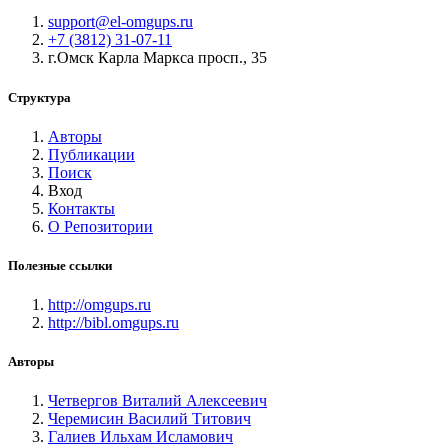
support@el-omgups.ru
+7 (3812) 31-07-11
г.Омск Карла Маркса просп., 35
Структура
Авторы
Публикации
Поиск
Вход
Контакты
О Репозитории
Полезные ссылки
http://omgups.ru
http://bibl.omgups.ru
Авторы
Четвергов Виталий Алексеевич
Черемисин Василий Титович
Галиев Ильхам Исламович