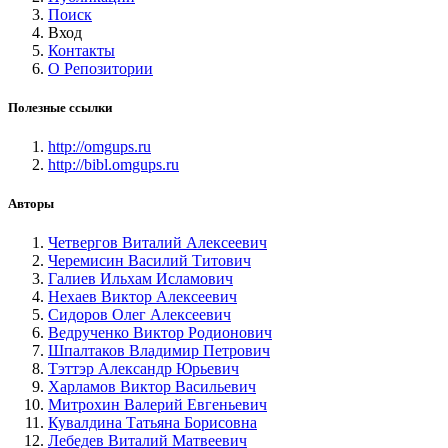
Поиск
Вход
Контакты
О Репозитории
Полезные ссылки
http://omgups.ru
http://bibl.omgups.ru
Авторы
Четвергов Виталий Алексеевич
Черемисин Василий Титович
Галиев Ильхам Исламович
Нехаев Виктор Алексеевич
Сидоров Олег Алексеевич
Ведрученко Виктор Родионович
Шпалтаков Владимир Петрович
Тэттэр Александр Юрьевич
Харламов Виктор Васильевич
Митрохин Валерий Евгеньевич
Кувалдина Татьяна Борисовна
Лебедев Виталий Матвеевич