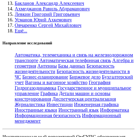
Бакланов Александр Алексеевич
Ахмеджанов Равиль Абдраманович
Левкин Григорий Григорьевич
Усманов Юрий Ахкемович
Овчаренко Сергей Михайлович
Ещё...
Направление исследований
Автоматика, телемеханика и связь на железнодорожном
транспорте
Автоматическая телефонная связь
Алгебра и
геометрия
Антенны
Базы данных
Безопасность
жизнедеятельности
Безопасность жизнедеятельности в
ЧС
Бизнес-планирование
Биржевое дело
Бухгалтерский
учет
Вагоны и вагонное хозяйство
География
Гидрогазодинамика
Государственное и муниципальное
управление
Графика
Детали машин и основы
конструирования
Диспетчерская централизация
Журналистика
Инвестиции
Инженерная графика
Иностранные языки
Иностранный язык
Информатика
Информационная безопасность
Информационный
менеджмент
Институциональный репозиторий ОмГУПС обеспечивает