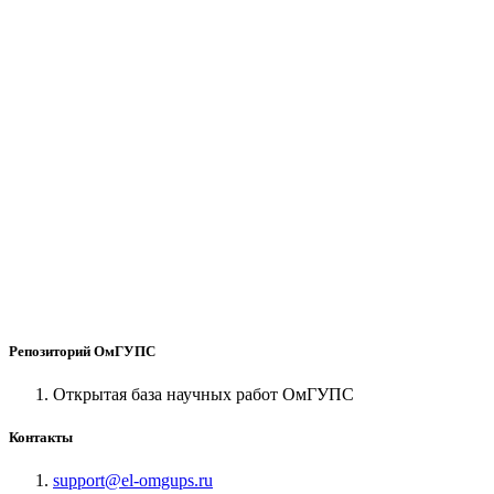
Репозиторий ОмГУПС
Открытая база научных работ ОмГУПС
Контакты
support@el-omgups.ru