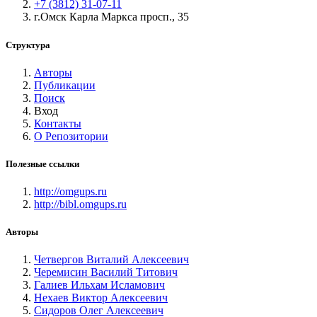
+7 (3812) 31-07-11
г.Омск Карла Маркса просп., 35
Структура
Авторы
Публикации
Поиск
Вход
Контакты
О Репозитории
Полезные ссылки
http://omgups.ru
http://bibl.omgups.ru
Авторы
Четвергов Виталий Алексеевич
Черемисин Василий Титович
Галиев Ильхам Исламович
Нехаев Виктор Алексеевич
Сидоров Олег Алексеевич