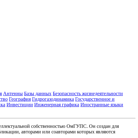
я
Антенны
Базы данных
Безопасность жизнедеятельности
ство
География
Гидрогазодинамика
Государственное и
ика
Инвестиции
Инженерная графика
Иностранные языки
еллектуальной собственностью ОмГУПС. Он создан для
ликации, авторами или соавторами которых являются