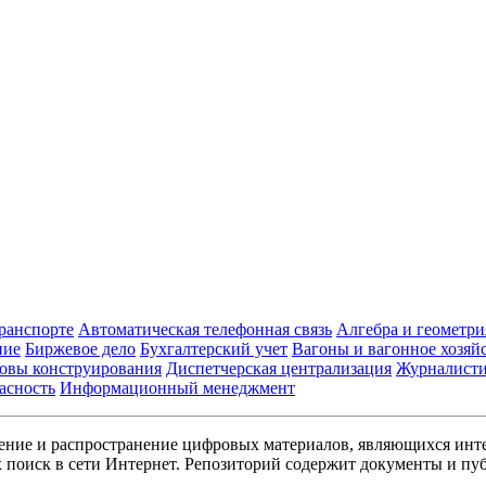
транспорте
Автоматическая телефонная связь
Алгебра и геометри
ние
Биржевое дело
Бухгалтерский учет
Вагоны и вагонное хозяй
овы конструирования
Диспетчерская централизация
Журналист
асность
Информационный менеджмент
ние и распространение цифровых материалов, являющихся инт
поиск в сети Интернет. Репозиторий содержит документы и пуб