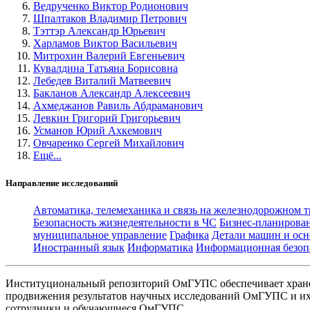
Ведрученко Виктор Родионович
Шпалтаков Владимир Петрович
Тэттэр Александр Юрьевич
Харламов Виктор Васильевич
Митрохин Валерий Евгеньевич
Кувалдина Татьяна Борисовна
Лебедев Виталий Матвеевич
Бакланов Александр Алексеевич
Ахмеджанов Равиль Абдраманович
Левкин Григорий Григорьевич
Усманов Юрий Ахкемович
Овчаренко Сергей Михайлович
Ещё...
Направление исследований
Автоматика, телемеханика и связь на железнодорожном 
Безопасность жизнедеятельности в ЧС
Бизнес-планирова
муниципальное управление
Графика
Детали машин и осн
Иностранный язык
Информатика
Информационная безоп
Институциональный репозиторий ОмГУПС обеспечивает хране
продвижения результатов научных исследований ОмГУПС и их 
сотрудники и обучающиеся ОмГУПС.