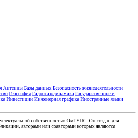
я
Антенны
Базы данных
Безопасность жизнедеятельности
ство
География
Гидрогазодинамика
Государственное и
ика
Инвестиции
Инженерная графика
Иностранные языки
еллектуальной собственностью ОмГУПС. Он создан для
ликации, авторами или соавторами которых являются