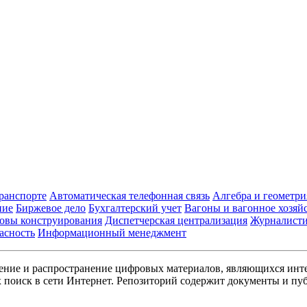
транспорте
Автоматическая телефонная связь
Алгебра и геометри
ние
Биржевое дело
Бухгалтерский учет
Вагоны и вагонное хозяй
овы конструирования
Диспетчерская централизация
Журналист
асность
Информационный менеджмент
ние и распространение цифровых материалов, являющихся инт
поиск в сети Интернет. Репозиторий содержит документы и пуб