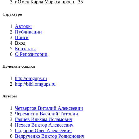
г.Омск Карла Маркса просп., 35
Структура
Авторы
Публикации
Поиск
Вход
Контакты
О Репозитории
Полезные ссылки
http://omgups.ru
http://bibl.omgups.ru
Авторы
Четвергов Виталий Алексеевич
Черемисин Василий Титович
Галиев Ильхам Исламович
Нехаев Виктор Алексеевич
Сидоров Олег Алексеевич
Ведрученко Виктор Родионович