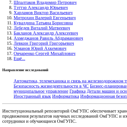
Шпалтаков Владимир Петрович
Тэттэр Александр Юрьевич
Харламов Виктор Васильевич
Митрохин Валерий Евгеньевич
Кувалдина Татьяна Борисовна
Лебедев Виталий Матвеевич
Бакланов Александр Алексеевич
Ахмеджанов Равиль Абдраманович
Левкин Григорий Григорьевич
Усманов Юрий Ахкемович
Овчаренко Сергей Михайлович
Ещё...
Направление исследований
Автоматика, телемеханика и связь на железнодорожном 
Безопасность жизнедеятельности в ЧС
Бизнес-планирова
муниципальное управление
Графика
Детали машин и осн
Иностранный язык
Информатика
Информационная безоп
Институциональный репозиторий ОмГУПС обеспечивает хране
продвижения результатов научных исследований ОмГУПС и их 
сотрудники и обучающиеся ОмГУПС.