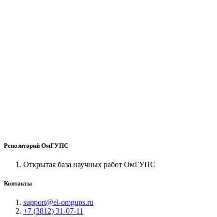
Репозиторий ОмГУПС
Открытая база научных работ ОмГУПС
Контакты
support@el-omgups.ru
+7 (3812) 31-07-11