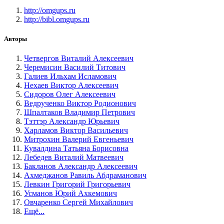
http://omgups.ru
http://bibl.omgups.ru
Авторы
Четвергов Виталий Алексеевич
Черемисин Василий Титович
Галиев Ильхам Исламович
Нехаев Виктор Алексеевич
Сидоров Олег Алексеевич
Ведрученко Виктор Родионович
Шпалтаков Владимир Петрович
Тэттэр Александр Юрьевич
Харламов Виктор Васильевич
Митрохин Валерий Евгеньевич
Кувалдина Татьяна Борисовна
Лебедев Виталий Матвеевич
Бакланов Александр Алексеевич
Ахмеджанов Равиль Абдраманович
Левкин Григорий Григорьевич
Усманов Юрий Ахкемович
Овчаренко Сергей Михайлович
Ещё...