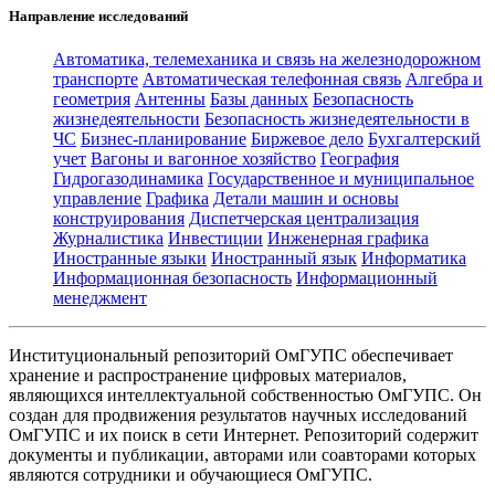
Направление исследований
Автоматика, телемеханика и связь на железнодорожном
транспорте
Автоматическая телефонная связь
Алгебра и
геометрия
Антенны
Базы данных
Безопасность
жизнедеятельности
Безопасность жизнедеятельности в
ЧС
Бизнес-планирование
Биржевое дело
Бухгалтерский
учет
Вагоны и вагонное хозяйство
География
Гидрогазодинамика
Государственное и муниципальное
управление
Графика
Детали машин и основы
конструирования
Диспетчерская централизация
Журналистика
Инвестиции
Инженерная графика
Иностранные языки
Иностранный язык
Информатика
Информационная безопасность
Информационный
менеджмент
Институциональный репозиторий ОмГУПС обеспечивает
хранение и распространение цифровых материалов,
являющихся интеллектуальной собственностью ОмГУПС. Он
создан для продвижения результатов научных исследований
ОмГУПС и их поиск в сети Интернет. Репозиторий содержит
документы и публикации, авторами или соавторами которых
являются сотрудники и обучающиеся ОмГУПС.