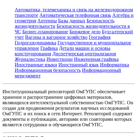
Автоматика, телемеханика и связь на железнодорожном
транспорте
Автоматическая телефонная связь
Алгебра и
геометрия
Антенны
Базы данных
Безопасность
жизнедеятельности
Безопасность жизнедеятельности в
ЧС
Бизнес-планирование
Биржевое дело
Бухгалтерский
учет
Вагоны и вагонное хозяйство
География
Гидрогазодинамика
Государственное и муниципальное
управление
Графика
Детали машин и основы
конструирования
Диспетчерская централизация
Журналистика
Инвестиции
Инженерная графика
Иностранные языки
Иностранный язык
Информатика
Информационная безопасность
Информационный
менеджмент
Институциональный репозиторий ОмГУПС обеспечивает
хранение и распространение цифровых материалов,
являющихся интеллектуальной собственностью ОмГУПС. Он
создан для продвижения результатов научных исследований
ОмГУПС и их поиск в сети Интернет. Репозиторий содержит
документы и публикации, авторами или соавторами которых
являются сотрудники и обучающиеся ОмГУПС.