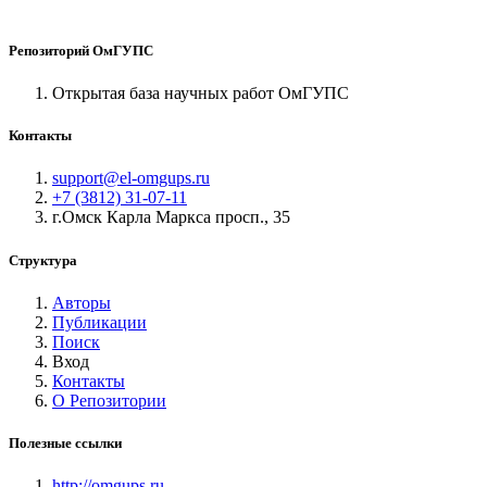
Репозиторий ОмГУПС
Открытая база научных работ ОмГУПС
Контакты
support@el-omgups.ru
+7 (3812) 31-07-11
г.Омск Карла Маркса просп., 35
Структура
Авторы
Публикации
Поиск
Вход
Контакты
О Репозитории
Полезные ссылки
http://omgups.ru