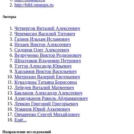
http://bibl.omgups.ru
Авторы
Четвергов Виталий Алексеевич
Черемисин Василий Титович
Галиев Ильхам Исламович
Нехаев Виктор Алексеевич
Сидоров Олег Алексеевич
Ведрученко Виктор Родионович
Шпалтаков Владимир Петрович
Тэттэр Александр Юрьевич
Харламов Виктор Васильевич
Митрохин Валерий Евгеньевич
Кувалдина Татьяна Борисовна
Лебедев Виталий Матвеевич
Бакланов Александр Алексеевич
Ахмеджанов Равиль Абдраманович
Левкин Григорий Григорьевич
Усманов Юрий Ахкемович
Овчаренко Сергей Михайлович
Ещё...
Направление исследований