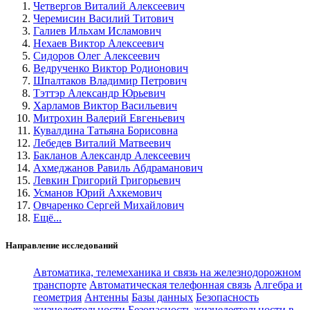
Четвергов Виталий Алексеевич
Черемисин Василий Титович
Галиев Ильхам Исламович
Нехаев Виктор Алексеевич
Сидоров Олег Алексеевич
Ведрученко Виктор Родионович
Шпалтаков Владимир Петрович
Тэттэр Александр Юрьевич
Харламов Виктор Васильевич
Митрохин Валерий Евгеньевич
Кувалдина Татьяна Борисовна
Лебедев Виталий Матвеевич
Бакланов Александр Алексеевич
Ахмеджанов Равиль Абдраманович
Левкин Григорий Григорьевич
Усманов Юрий Ахкемович
Овчаренко Сергей Михайлович
Ещё...
Направление исследований
Автоматика, телемеханика и связь на железнодорожном
транспорте
Автоматическая телефонная связь
Алгебра и
геометрия
Антенны
Базы данных
Безопасность
жизнедеятельности
Безопасность жизнедеятельности в