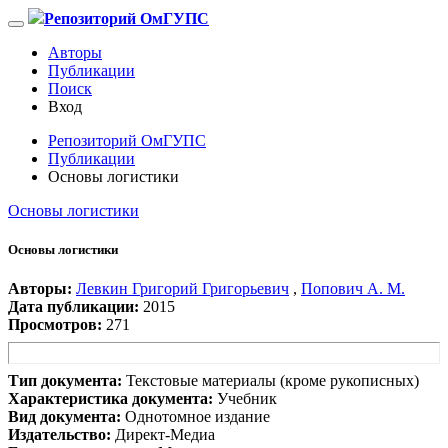
Репозиторий ОмГУПС
Авторы
Публикации
Поиск
Вход
Репозиторий ОмГУПС
Публикации
Основы логистики
Основы логистики
Основы логистики
Авторы:
Левкин Григорий Григорьевич
,
Попович А. М.
Дата публикации:
2015
Просмотров:
271
Тип документа:
Текстовые материалы (кроме рукописных)
Характеристика документа:
Учебник
Вид документа:
Однотомное издание
Издательство:
Директ-Медиа