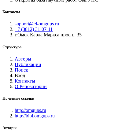
Контакты
support@el-omgups.ru
+7 (3812) 31-07-11
г.Омск Карла Маркса просп., 35
Структура
Авторы
Публикации
Поиск
Вход
Контакты
О Репозитории
Полезные ссылки
http://omgups.ru
http://bibl.omgups.ru
Авторы