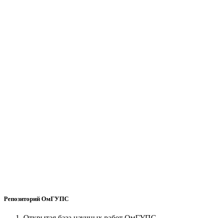
Репозиторий ОмГУПС
Открытая база научных работ ОмГУПС