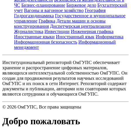
ЧС
Бизнес-планирование
Биржевое дело
Бухгалтерский
учет
Вагоны и вагонное хозяйство
География
Гидрогазодинамика
Государственное и муниципальное
управление
Графика
Детали машин и основы
конструирования
Диспетчерская централизация
Журналистика
Инвестиции
Инженерная графика
Иностранные языки
Иностранный язык
Информатика
Информационная безопасность
Информационный
менеджмент
Институциональный репозиторий ОмГУПС обеспечивает
хранение и распространение цифровых материалов,
являющихся интеллектуальной собственностью ОмГУПС. Он
создан для продвижения результатов научных исследований
ОмГУПС и их поиск в сети Интернет. Репозиторий содержит
документы и публикации, авторами или соавторами которых
являются сотрудники и обучающиеся ОмГУПС.
©
2026
ОмГУПС
, Все права защищены
Добро пожаловать