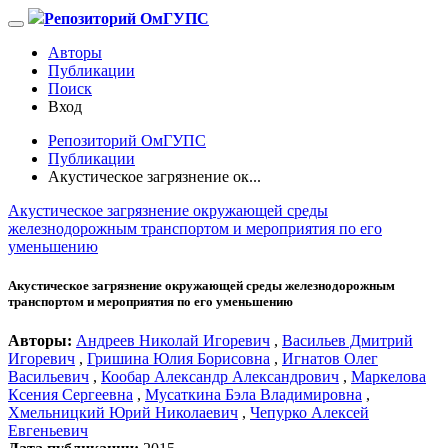
Репозиторий ОмГУПС
Авторы
Публикации
Поиск
Вход
Репозиторий ОмГУПС
Публикации
Акустическое загрязнение ок...
Акустическое загрязнение окружающей среды
железнодорожным транспортом и мероприятия по его
уменьшению
Акустическое загрязнение окружающей среды железнодорожным
транспортом и мероприятия по его уменьшению
Авторы:
Андреев Николай Игоревич
,
Васильев Дмитрий
Игоревич
,
Гришина Юлия Борисовна
,
Игнатов Олег
Васильевич
,
Кообар Александр Александрович
,
Маркелова
Ксения Сергеевна
,
Мусаткина Бэла Владимировна
,
Хмельницкий Юрий Николаевич
,
Чепурко Алексей
Евгеньевич