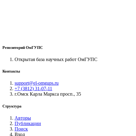
Репозиторий ОмГУПС
Открытая база научных работ ОмГУПС
Контакты
support@el-omgups.ru
+7 (3812) 31-07-11
г.Омск Карла Маркса просп., 35
Структура
Авторы
Публикации
Поиск
Вход