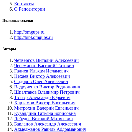
Контакты
О Репозитории
Полезные ссылки
http://omgups.ru
http://bibl.omgups.ru
Авторы
Четвергов Виталий Алексеевич
Черемисин Василий Титович
Галиев Ильхам Исламович
Нехаев Виктор Алексеевич
Сидоров Олег Алексеевич
Ведрученко Виктор Родионович
Шпалтаков Владимир Петрович
Тэттэр Александр Юрьевич
Харламов Виктор Васильевич
Митрохин Валерий Евгеньевич
Кувалдина Татьяна Борисовна
Лебедев Виталий Матвеевич
Бакланов Александр Алексеевич
Ахмеджанов Равиль Абдраманович