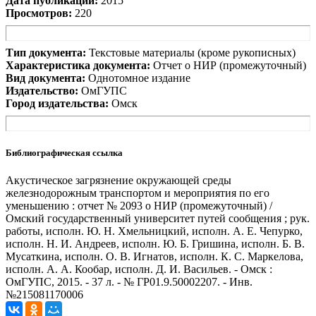
Дата публикации:
2015
Просмотров:
220
Тип документа:
Текстовые материалы (кроме рукописных)
Характеристика документа:
Отчет о НИР (промежуточный)
Вид документа:
Однотомное издание
Издательство:
ОмГУПС
Город издательства:
Омск
Библиографическая ссылка
Акустическое загрязнение окружающей среды
железнодорожным транспортом и мероприятия по его
уменьшению : отчет № 2093 о НИР (промежуточный) /
Омский государственный университет путей сообщения ; рук.
работы, исполн. Ю. Н. Хмельницкий, исполн. А. Е. Чепурко,
исполн. Н. И. Андреев, исполн. Ю. Б. Гришина, исполн. Б. В.
Мусаткина, исполн. О. В. Игнатов, исполн. К. С. Маркелова,
исполн. А. А. Кообар, исполн. Д. И. Васильев. - Омск :
ОмГУПС, 2015. - 37 л. - № ГР01.9.50002207. - Инв.
№215081170006