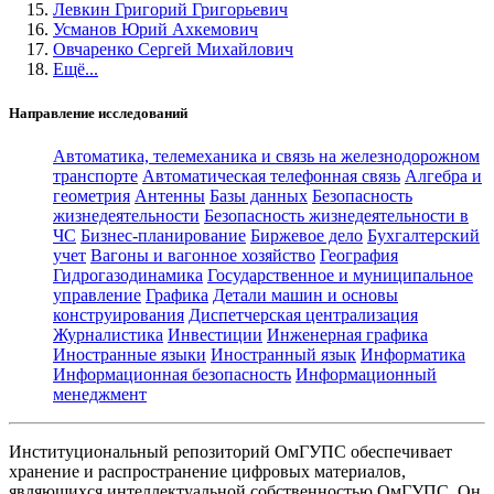
Левкин Григорий Григорьевич
Усманов Юрий Ахкемович
Овчаренко Сергей Михайлович
Ещё...
Направление исследований
Автоматика, телемеханика и связь на железнодорожном
транспорте
Автоматическая телефонная связь
Алгебра и
геометрия
Антенны
Базы данных
Безопасность
жизнедеятельности
Безопасность жизнедеятельности в
ЧС
Бизнес-планирование
Биржевое дело
Бухгалтерский
учет
Вагоны и вагонное хозяйство
География
Гидрогазодинамика
Государственное и муниципальное
управление
Графика
Детали машин и основы
конструирования
Диспетчерская централизация
Журналистика
Инвестиции
Инженерная графика
Иностранные языки
Иностранный язык
Информатика
Информационная безопасность
Информационный
менеджмент
Институциональный репозиторий ОмГУПС обеспечивает
хранение и распространение цифровых материалов,
являющихся интеллектуальной собственностью ОмГУПС. Он