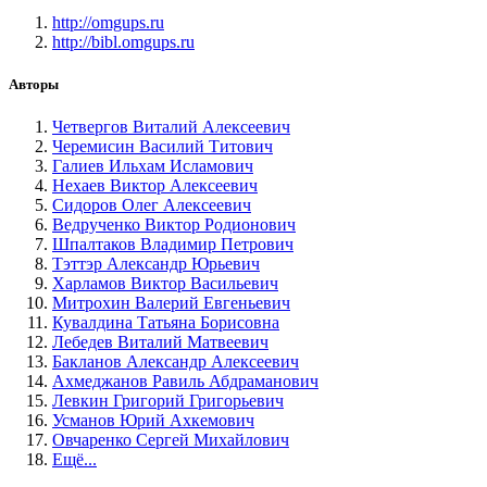
http://omgups.ru
http://bibl.omgups.ru
Авторы
Четвергов Виталий Алексеевич
Черемисин Василий Титович
Галиев Ильхам Исламович
Нехаев Виктор Алексеевич
Сидоров Олег Алексеевич
Ведрученко Виктор Родионович
Шпалтаков Владимир Петрович
Тэттэр Александр Юрьевич
Харламов Виктор Васильевич
Митрохин Валерий Евгеньевич
Кувалдина Татьяна Борисовна
Лебедев Виталий Матвеевич
Бакланов Александр Алексеевич
Ахмеджанов Равиль Абдраманович
Левкин Григорий Григорьевич
Усманов Юрий Ахкемович
Овчаренко Сергей Михайлович
Ещё...