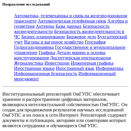
Направление исследований
Автоматика, телемеханика и связь на железнодорожном
транспорте
Автоматическая телефонная связь
Алгебра и
геометрия
Антенны
Базы данных
Безопасность
жизнедеятельности
Безопасность жизнедеятельности в
ЧС
Бизнес-планирование
Биржевое дело
Бухгалтерский
учет
Вагоны и вагонное хозяйство
География
Гидрогазодинамика
Государственное и муниципальное
управление
Графика
Детали машин и основы
конструирования
Диспетчерская централизация
Журналистика
Инвестиции
Инженерная графика
Иностранные языки
Иностранный язык
Информатика
Информационная безопасность
Информационный
менеджмент
Институциональный репозиторий ОмГУПС обеспечивает
хранение и распространение цифровых материалов,
являющихся интеллектуальной собственностью ОмГУПС. Он
создан для продвижения результатов научных исследований
ОмГУПС и их поиск в сети Интернет. Репозиторий содержит
документы и публикации, авторами или соавторами которых
являются сотрудники и обучающиеся ОмГУПС.