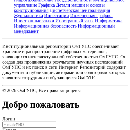
управление
Графика
Детали машин и основы
конструирования
Диспетчерская централизация
Журналистика
Инвестиции
Инженерная графика
Иностранные языки
Иностранный язык
Информатика
Информационная безопасность
Информационный
менеджмент
Институциональный репозиторий ОмГУПС обеспечивает
хранение и распространение цифровых материалов,
являющихся интеллектуальной собственностью ОмГУПС. Он
создан для продвижения результатов научных исследований
ОмГУПС и их поиск в сети Интернет. Репозиторий содержит
документы и публикации, авторами или соавторами которых
являются сотрудники и обучающиеся ОмГУПС.
©
2026
ОмГУПС
, Все права защищены
Добро пожаловать
Логин