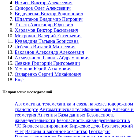
Нехаев Виктор Алексеевич
Сидоров Олег Алексеевич
Ведрученко Виктор Родионович
Шпалтаков Владимир Петрович
Тэттэр Александр Юрьевич
Харламов Виктор Васильевич
Митрохин Валерий Евгеньевич
Кувалдина Татьяна Борисовна
Лебедев Виталий Матвеевич
Бакланов Александр Алексеевич
Ахмеджанов Равиль Абдраманович
Левкин Григорий Григорьевич
Усманов Юрий Ахкемович
Овчаренко Сергей Михайлович
Ещё...
Направление исследований
Автоматика, телемеханика и связь на железнодорожном
транспорте
Автоматическая телефонная связь
Алгебра и
геометрия
Антенны
Базы данных
Безопасность
жизнедеятельности
Безопасность жизнедеятельности в
ЧС
Бизнес-планирование
Биржевое дело
Бухгалтерский
учет
Вагоны и вагонное хозяйство
География
Гидрогазодинамика
Государственное и муниципальное