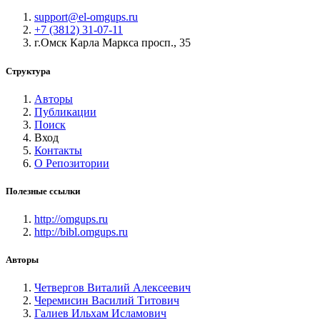
support@el-omgups.ru
+7 (3812) 31-07-11
г.Омск Карла Маркса просп., 35
Структура
Авторы
Публикации
Поиск
Вход
Контакты
О Репозитории
Полезные ссылки
http://omgups.ru
http://bibl.omgups.ru
Авторы
Четвергов Виталий Алексеевич
Черемисин Василий Титович
Галиев Ильхам Исламович