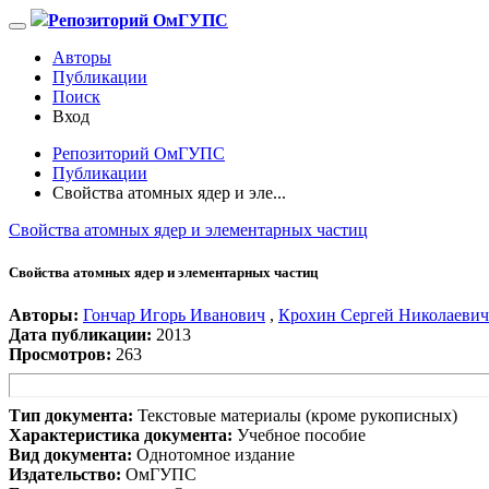
Репозиторий ОмГУПС
Авторы
Публикации
Поиск
Вход
Репозиторий ОмГУПС
Публикации
Свойства атомных ядер и эле...
Свойства атомных ядер и элементарных частиц
Свойства атомных ядер и элементарных частиц
Авторы:
Гончар Игорь Иванович
,
Крохин Сергей Николаевич
Дата публикации:
2013
Просмотров:
263
Тип документа:
Текстовые материалы (кроме рукописных)
Характеристика документа:
Учебное пособие
Вид документа:
Однотомное издание
Издательство:
ОмГУПС