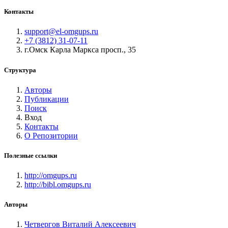
Контакты
support@el-omgups.ru
+7 (3812) 31-07-11
г.Омск Карла Маркса просп., 35
Структура
Авторы
Публикации
Поиск
Вход
Контакты
О Репозитории
Полезные ссылки
http://omgups.ru
http://bibl.omgups.ru
Авторы
Четвергов Виталий Алексеевич