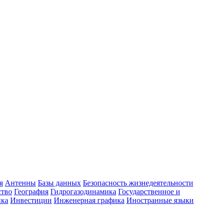
я
Антенны
Базы данных
Безопасность жизнедеятельности
ство
География
Гидрогазодинамика
Государственное и
ика
Инвестиции
Инженерная графика
Иностранные языки