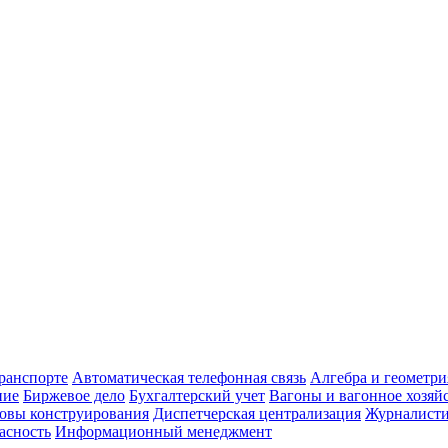
транспорте
Автоматическая телефонная связь
Алгебра и геометри
ние
Биржевое дело
Бухгалтерский учет
Вагоны и вагонное хозяй
овы конструирования
Диспетчерская централизация
Журналист
асность
Информационный менеджмент