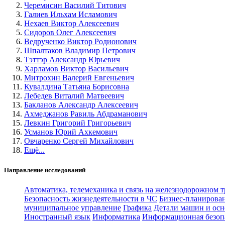
Черемисин Василий Титович
Галиев Ильхам Исламович
Нехаев Виктор Алексеевич
Сидоров Олег Алексеевич
Ведрученко Виктор Родионович
Шпалтаков Владимир Петрович
Тэттэр Александр Юрьевич
Харламов Виктор Васильевич
Митрохин Валерий Евгеньевич
Кувалдина Татьяна Борисовна
Лебедев Виталий Матвеевич
Бакланов Александр Алексеевич
Ахмеджанов Равиль Абдраманович
Левкин Григорий Григорьевич
Усманов Юрий Ахкемович
Овчаренко Сергей Михайлович
Ещё...
Направление исследований
Автоматика, телемеханика и связь на железнодорожном 
Безопасность жизнедеятельности в ЧС
Бизнес-планирова
муниципальное управление
Графика
Детали машин и осн
Иностранный язык
Информатика
Информационная безоп