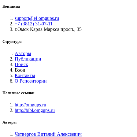
Контакты
support@el-omgups.ru
+7 (3812) 31-07-11
г.Омск Карла Маркса просп., 35
Структура
Авторы
Публикации
Поиск
Вход
Контакты
О Репозитории
Полезные ссылки
http://omgups.ru
http://bibl.omgups.ru
Авторы
Четвергов Виталий Алексеевич