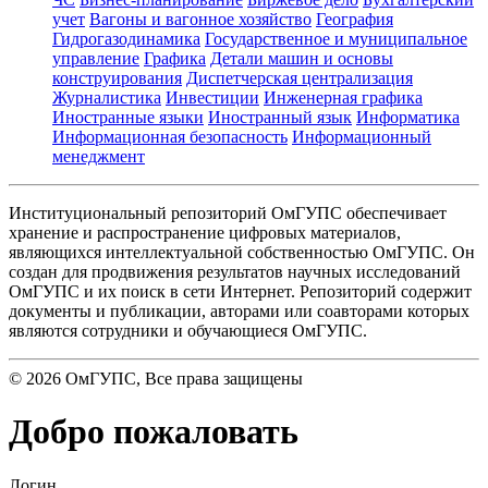
учет
Вагоны и вагонное хозяйство
География
Гидрогазодинамика
Государственное и муниципальное
управление
Графика
Детали машин и основы
конструирования
Диспетчерская централизация
Журналистика
Инвестиции
Инженерная графика
Иностранные языки
Иностранный язык
Информатика
Информационная безопасность
Информационный
менеджмент
Институциональный репозиторий ОмГУПС обеспечивает
хранение и распространение цифровых материалов,
являющихся интеллектуальной собственностью ОмГУПС. Он
создан для продвижения результатов научных исследований
ОмГУПС и их поиск в сети Интернет. Репозиторий содержит
документы и публикации, авторами или соавторами которых
являются сотрудники и обучающиеся ОмГУПС.
©
2026
ОмГУПС
, Все права защищены
Добро пожаловать
Логин