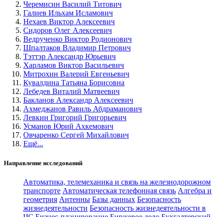
Черемисин Василий Титович
Галиев Ильхам Исламович
Нехаев Виктор Алексеевич
Сидоров Олег Алексеевич
Ведрученко Виктор Родионович
Шпалтаков Владимир Петрович
Тэттэр Александр Юрьевич
Харламов Виктор Васильевич
Митрохин Валерий Евгеньевич
Кувалдина Татьяна Борисовна
Лебедев Виталий Матвеевич
Бакланов Александр Алексеевич
Ахмеджанов Равиль Абдраманович
Левкин Григорий Григорьевич
Усманов Юрий Ахкемович
Овчаренко Сергей Михайлович
Ещё...
Направление исследований
Автоматика, телемеханика и связь на железнодорожном
транспорте
Автоматическая телефонная связь
Алгебра и
геометрия
Антенны
Базы данных
Безопасность
жизнедеятельности
Безопасность жизнедеятельности в
ЧС
Бизнес-планирование
Биржевое дело
Бухгалтерский