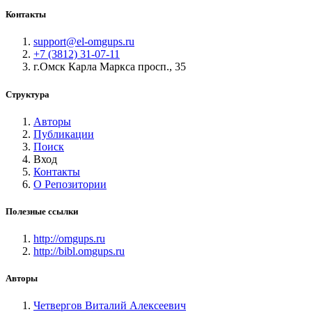
Контакты
support@el-omgups.ru
+7 (3812) 31-07-11
г.Омск Карла Маркса просп., 35
Структура
Авторы
Публикации
Поиск
Вход
Контакты
О Репозитории
Полезные ссылки
http://omgups.ru
http://bibl.omgups.ru
Авторы
Четвергов Виталий Алексеевич