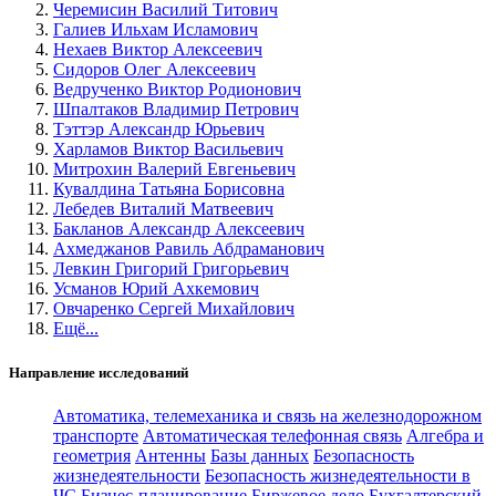
Черемисин Василий Титович
Галиев Ильхам Исламович
Нехаев Виктор Алексеевич
Сидоров Олег Алексеевич
Ведрученко Виктор Родионович
Шпалтаков Владимир Петрович
Тэттэр Александр Юрьевич
Харламов Виктор Васильевич
Митрохин Валерий Евгеньевич
Кувалдина Татьяна Борисовна
Лебедев Виталий Матвеевич
Бакланов Александр Алексеевич
Ахмеджанов Равиль Абдраманович
Левкин Григорий Григорьевич
Усманов Юрий Ахкемович
Овчаренко Сергей Михайлович
Ещё...
Направление исследований
Автоматика, телемеханика и связь на железнодорожном
транспорте
Автоматическая телефонная связь
Алгебра и
геометрия
Антенны
Базы данных
Безопасность
жизнедеятельности
Безопасность жизнедеятельности в
ЧС
Бизнес-планирование
Биржевое дело
Бухгалтерский