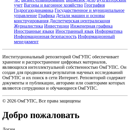
учет
Вагоны и вагонное хозяйство
География
Гидрогазодинамика
Государственное и муниципальное
управление
Графика
Детали машин и основы
конструирования
Диспетчерская централизация
Журналистика
Инвестиции
Инженерная графика
Иностранные языки
Иностранный язык
Информатика
Информационная безопасность
Информационный
менеджмент
Институциональный репозиторий ОмГУПС обеспечивает
хранение и распространение цифровых материалов,
являющихся интеллектуальной собственностью ОмГУПС. Он
создан для продвижения результатов научных исследований
ОмГУПС и их поиск в сети Интернет. Репозиторий содержит
документы и публикации, авторами или соавторами которых
являются сотрудники и обучающиеся ОмГУПС.
©
2026
ОмГУПС
, Все права защищены
Добро пожаловать
Логин