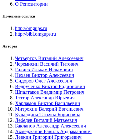
О Репозитории
Полезные ссылки
http://omgups.ru
http://bibl.omgups.ru
Авторы
Четвергов Виталий Алексеевич
Черемисин Василий Титович
Галиев Ильхам Исламович
Нехаев Виктор Алексеевич
Сидоров Олег Алексеевич
Ведрученко Виктор Родионович
Шпалтаков Владимир Петрович
Тэттэр Александр Юрьевич
Харламов Виктор Васильевич
Митрохин Валерий Евгеньевич
Кувалдина Татьяна Борисовна
Лебедев Виталий Матвеевич
Бакланов Александр Алексеевич
Ахмеджанов Равиль Абдраманович
Левкин Григорий Григорьевич