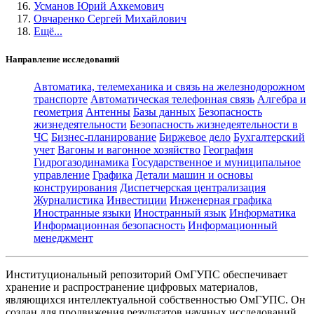
Усманов Юрий Ахкемович
Овчаренко Сергей Михайлович
Ещё...
Направление исследований
Автоматика, телемеханика и связь на железнодорожном
транспорте
Автоматическая телефонная связь
Алгебра и
геометрия
Антенны
Базы данных
Безопасность
жизнедеятельности
Безопасность жизнедеятельности в
ЧС
Бизнес-планирование
Биржевое дело
Бухгалтерский
учет
Вагоны и вагонное хозяйство
География
Гидрогазодинамика
Государственное и муниципальное
управление
Графика
Детали машин и основы
конструирования
Диспетчерская централизация
Журналистика
Инвестиции
Инженерная графика
Иностранные языки
Иностранный язык
Информатика
Информационная безопасность
Информационный
менеджмент
Институциональный репозиторий ОмГУПС обеспечивает
хранение и распространение цифровых материалов,
являющихся интеллектуальной собственностью ОмГУПС. Он
создан для продвижения результатов научных исследований