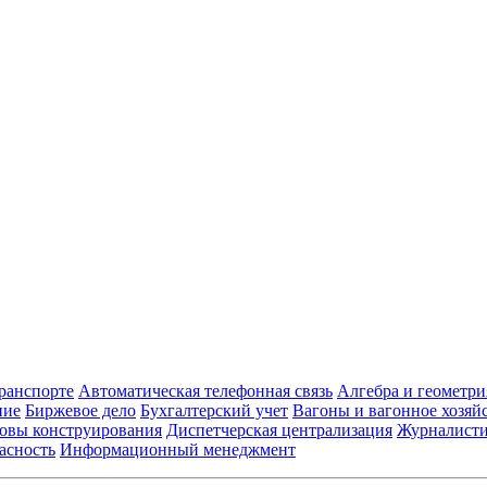
транспорте
Автоматическая телефонная связь
Алгебра и геометри
ние
Биржевое дело
Бухгалтерский учет
Вагоны и вагонное хозяй
овы конструирования
Диспетчерская централизация
Журналист
асность
Информационный менеджмент