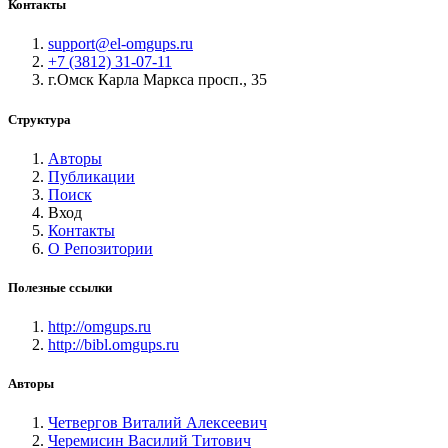
Контакты
support@el-omgups.ru
+7 (3812) 31-07-11
г.Омск Карла Маркса просп., 35
Структура
Авторы
Публикации
Поиск
Вход
Контакты
О Репозитории
Полезные ссылки
http://omgups.ru
http://bibl.omgups.ru
Авторы
Четвергов Виталий Алексеевич
Черемисин Василий Титович