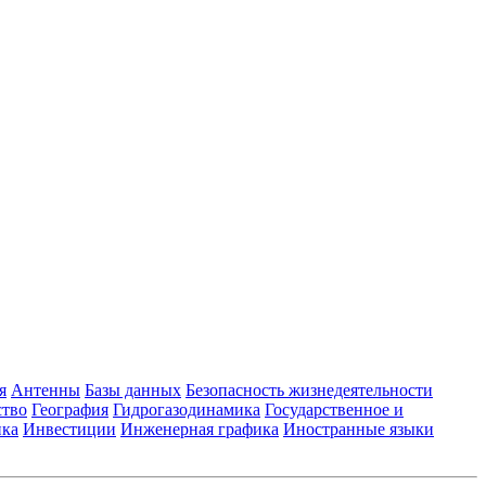
я
Антенны
Базы данных
Безопасность жизнедеятельности
ство
География
Гидрогазодинамика
Государственное и
ика
Инвестиции
Инженерная графика
Иностранные языки