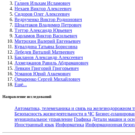
Галиев Ильхам Исламович
Нехаев Виктор Алексеевич
Сидоров Олег Алексеевич
Ведрученко Виктор Родионович
Шпалтаков Владимир Петрович
Тэттэр Александр Юрьевич
Харламов Виктор Васильевич
Митрохин Валерий Евгеньевич
Кувалдина Татьяна Борисовна
Лебедев Виталий Матвеевич
Бакланов Александр Алексеевич
Ахмеджанов Равиль Абдраманович
Левкин Григорий Григорьевич
Усманов Юрий Ахкемович
Овчаренко Сергей Михайлович
Ещё...
Направление исследований
Автоматика, телемеханика и связь на железнодорожном 
Безопасность жизнедеятельности в ЧС
Бизнес-планирова
муниципальное управление
Графика
Детали машин и осн
Иностранный язык
Информатика
Информационная безоп