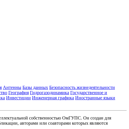
я
Антенны
Базы данных
Безопасность жизнедеятельности
ство
География
Гидрогазодинамика
Государственное и
ика
Инвестиции
Инженерная графика
Иностранные языки
еллектуальной собственностью ОмГУПС. Он создан для
ликации, авторами или соавторами которых являются