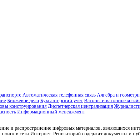
транспорте
Автоматическая телефонная связь
Алгебра и геометри
ние
Биржевое дело
Бухгалтерский учет
Вагоны и вагонное хозяй
овы конструирования
Диспетчерская централизация
Журналист
асность
Информационный менеджмент
ние и распространение цифровых материалов, являющихся инт
поиск в сети Интернет. Репозиторий содержит документы и пуб