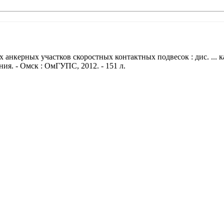
нкерных участков скоростных контактных подвесок : дис. ... канд
я. - Омск : ОмГУПС, 2012. - 151 л.