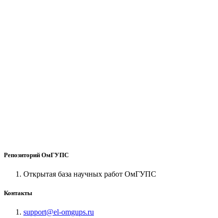
Репозиторий ОмГУПС
Открытая база научных работ ОмГУПС
Контакты
support@el-omgups.ru