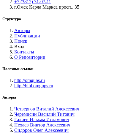
+7 (3812) 31-07-11
г.Омск Карла Маркса просп., 35
Структура
Авторы
Публикации
Поиск
Вход
Контакты
О Репозитории
Полезные ссылки
http://omgups.ru
http://bibl.omgups.ru
Авторы
Четвергов Виталий Алексеевич
Черемисин Василий Титович
Галиев Ильхам Исламович
Нехаев Виктор Алексеевич
Сидоров Олег Алексеевич