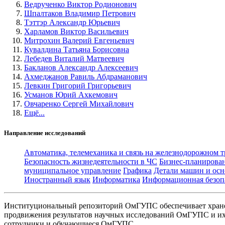
Ведрученко Виктор Родионович
Шпалтаков Владимир Петрович
Тэттэр Александр Юрьевич
Харламов Виктор Васильевич
Митрохин Валерий Евгеньевич
Кувалдина Татьяна Борисовна
Лебедев Виталий Матвеевич
Бакланов Александр Алексеевич
Ахмеджанов Равиль Абдраманович
Левкин Григорий Григорьевич
Усманов Юрий Ахкемович
Овчаренко Сергей Михайлович
Ещё...
Направление исследований
Автоматика, телемеханика и связь на железнодорожном 
Безопасность жизнедеятельности в ЧС
Бизнес-планирова
муниципальное управление
Графика
Детали машин и осн
Иностранный язык
Информатика
Информационная безоп
Институциональный репозиторий ОмГУПС обеспечивает хране
продвижения результатов научных исследований ОмГУПС и их 
сотрудники и обучающиеся ОмГУПС.