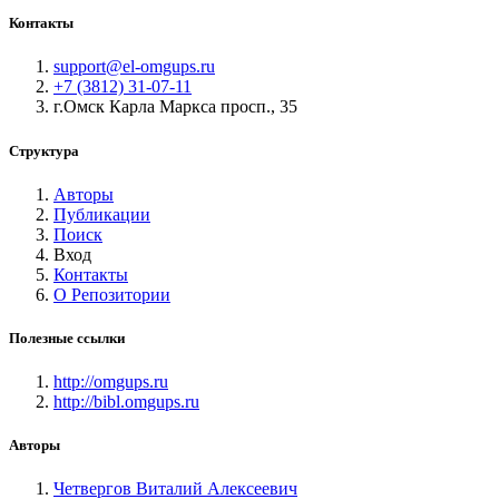
Контакты
support@el-omgups.ru
+7 (3812) 31-07-11
г.Омск Карла Маркса просп., 35
Структура
Авторы
Публикации
Поиск
Вход
Контакты
О Репозитории
Полезные ссылки
http://omgups.ru
http://bibl.omgups.ru
Авторы
Четвергов Виталий Алексеевич