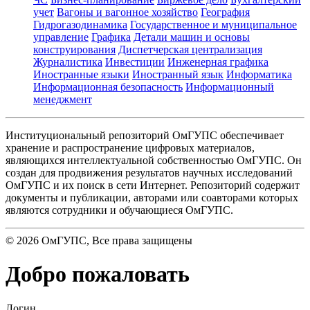
учет
Вагоны и вагонное хозяйство
География
Гидрогазодинамика
Государственное и муниципальное
управление
Графика
Детали машин и основы
конструирования
Диспетчерская централизация
Журналистика
Инвестиции
Инженерная графика
Иностранные языки
Иностранный язык
Информатика
Информационная безопасность
Информационный
менеджмент
Институциональный репозиторий ОмГУПС обеспечивает
хранение и распространение цифровых материалов,
являющихся интеллектуальной собственностью ОмГУПС. Он
создан для продвижения результатов научных исследований
ОмГУПС и их поиск в сети Интернет. Репозиторий содержит
документы и публикации, авторами или соавторами которых
являются сотрудники и обучающиеся ОмГУПС.
©
2026
ОмГУПС
, Все права защищены
Добро пожаловать
Логин