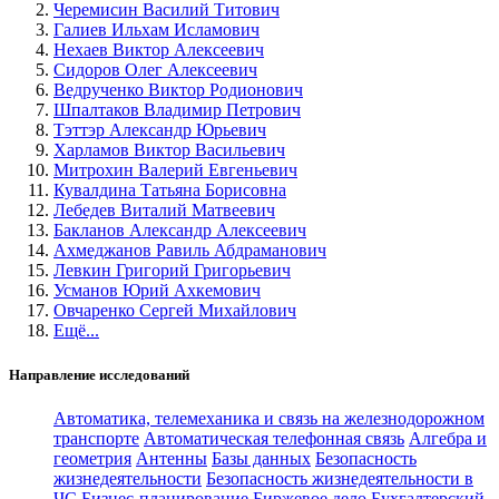
Черемисин Василий Титович
Галиев Ильхам Исламович
Нехаев Виктор Алексеевич
Сидоров Олег Алексеевич
Ведрученко Виктор Родионович
Шпалтаков Владимир Петрович
Тэттэр Александр Юрьевич
Харламов Виктор Васильевич
Митрохин Валерий Евгеньевич
Кувалдина Татьяна Борисовна
Лебедев Виталий Матвеевич
Бакланов Александр Алексеевич
Ахмеджанов Равиль Абдраманович
Левкин Григорий Григорьевич
Усманов Юрий Ахкемович
Овчаренко Сергей Михайлович
Ещё...
Направление исследований
Автоматика, телемеханика и связь на железнодорожном
транспорте
Автоматическая телефонная связь
Алгебра и
геометрия
Антенны
Базы данных
Безопасность
жизнедеятельности
Безопасность жизнедеятельности в
ЧС
Бизнес-планирование
Биржевое дело
Бухгалтерский