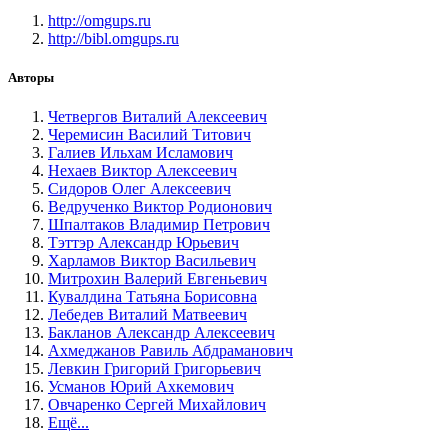
http://omgups.ru
http://bibl.omgups.ru
Авторы
Четвергов Виталий Алексеевич
Черемисин Василий Титович
Галиев Ильхам Исламович
Нехаев Виктор Алексеевич
Сидоров Олег Алексеевич
Ведрученко Виктор Родионович
Шпалтаков Владимир Петрович
Тэттэр Александр Юрьевич
Харламов Виктор Васильевич
Митрохин Валерий Евгеньевич
Кувалдина Татьяна Борисовна
Лебедев Виталий Матвеевич
Бакланов Александр Алексеевич
Ахмеджанов Равиль Абдраманович
Левкин Григорий Григорьевич
Усманов Юрий Ахкемович
Овчаренко Сергей Михайлович
Ещё...