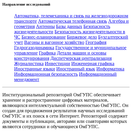
Направление исследований
Автоматика, телемеханика и связь на железнодорожном
транспорте
Автоматическая телефонная связь
Алгебра и
геометрия
Антенны
Базы данных
Безопасность
жизнедеятельности
Безопасность жизнедеятельности в
ЧС
Бизнес-планирование
Биржевое дело
Бухгалтерский
учет
Вагоны и вагонное хозяйство
География
Гидрогазодинамика
Государственное и муниципальное
управление
Графика
Детали машин и основы
конструирования
Диспетчерская централизация
Журналистика
Инвестиции
Инженерная графика
Иностранные языки
Иностранный язык
Информатика
Информационная безопасность
Информационный
менеджмент
Институциональный репозиторий ОмГУПС обеспечивает
хранение и распространение цифровых материалов,
являющихся интеллектуальной собственностью ОмГУПС. Он
создан для продвижения результатов научных исследований
ОмГУПС и их поиск в сети Интернет. Репозиторий содержит
документы и публикации, авторами или соавторами которых
являются сотрудники и обучающиеся ОмГУПС.