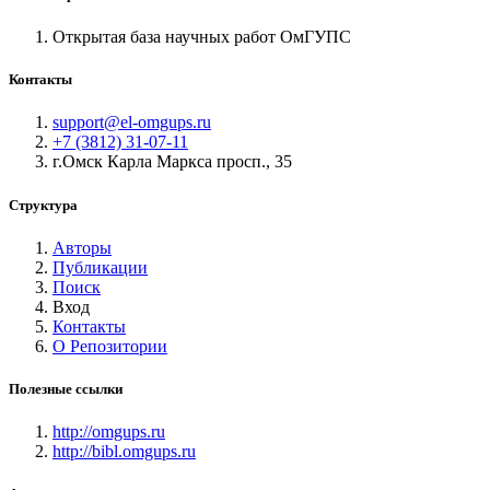
Открытая база научных работ ОмГУПС
Контакты
support@el-omgups.ru
+7 (3812) 31-07-11
г.Омск Карла Маркса просп., 35
Структура
Авторы
Публикации
Поиск
Вход
Контакты
О Репозитории
Полезные ссылки
http://omgups.ru
http://bibl.omgups.ru