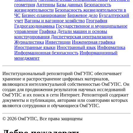
геометрия
Антенны
Базы данных
Безопасность
жизнедеятельности
Безопасность жизнедеятельности в
ЧС
Бизнес-планирование
Биржевое дело
Бухгалтерский
учет
Вагоны и вагонное хозяйство
География
Гидрогазодинамика
Государственное и муниципальное
управление
Графика
Детали машин и основы
конструирования
Диспетчерская централизация
Журналистика
Инвестиции
Инженерная графика
Иностранные языки
Иностранный язык
Информатика
Информационная безопасность
Информационный
менеджмент
Институциональный репозиторий ОмГУПС обеспечивает
хранение и распространение цифровых материалов,
являющихся интеллектуальной собственностью ОмГУПС. Он
создан для продвижения результатов научных исследований
ОмГУПС и их поиск в сети Интернет. Репозиторий содержит
документы и публикации, авторами или соавторами которых
являются сотрудники и обучающиеся ОмГУПС.
©
2026
ОмГУПС
, Все права защищены