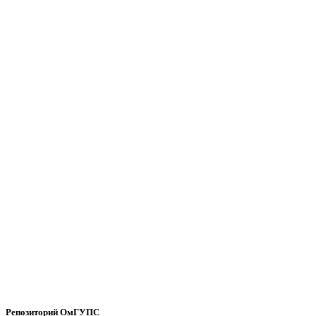
Репозиторий ОмГУПС