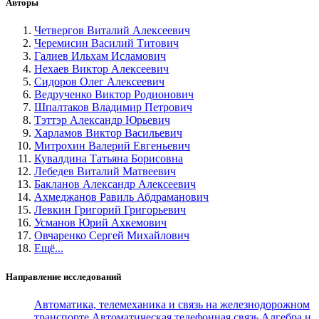
Авторы
Четвергов Виталий Алексеевич
Черемисин Василий Титович
Галиев Ильхам Исламович
Нехаев Виктор Алексеевич
Сидоров Олег Алексеевич
Ведрученко Виктор Родионович
Шпалтаков Владимир Петрович
Тэттэр Александр Юрьевич
Харламов Виктор Васильевич
Митрохин Валерий Евгеньевич
Кувалдина Татьяна Борисовна
Лебедев Виталий Матвеевич
Бакланов Александр Алексеевич
Ахмеджанов Равиль Абдраманович
Левкин Григорий Григорьевич
Усманов Юрий Ахкемович
Овчаренко Сергей Михайлович
Ещё...
Направление исследований
Автоматика, телемеханика и связь на железнодорожном
транспорте
Автоматическая телефонная связь
Алгебра и