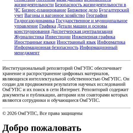
жизнедеятельности
Безопасность жизнедеятельности в
ЧС
Бизнес-планирование
Биржевое дело
Бухгалтерский
учет
Вагоны и вагонное хозяйство
География
Гидрогазодинамика
Государственное и муниципальное
управление
Графика
Детали машин и основы
конструирования
Диспетчерская централизация
Журналистика
Инвестиции
Инженерная графика
Иностранные языки
Иностранный язык
Информатика
Информационная безопасность
Информационный
менеджмент
Институциональный репозиторий ОмГУПС обеспечивает
хранение и распространение цифровых материалов,
являющихся интеллектуальной собственностью ОмГУПС. Он
создан для продвижения результатов научных исследований
ОмГУПС и их поиск в сети Интернет. Репозиторий содержит
документы и публикации, авторами или соавторами которых
являются сотрудники и обучающиеся ОмГУПС.
©
2026
ОмГУПС
, Все права защищены
Добро пожаловать