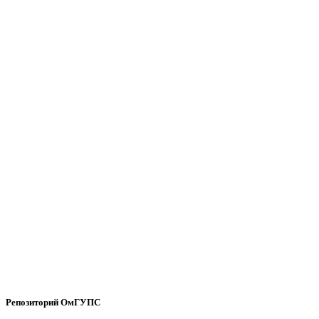
Репозиторий ОмГУПС