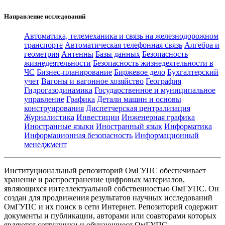
Направление исследований
Автоматика, телемеханика и связь на железнодорожном
транспорте
Автоматическая телефонная связь
Алгебра и
геометрия
Антенны
Базы данных
Безопасность
жизнедеятельности
Безопасность жизнедеятельности в
ЧС
Бизнес-планирование
Биржевое дело
Бухгалтерский
учет
Вагоны и вагонное хозяйство
География
Гидрогазодинамика
Государственное и муниципальное
управление
Графика
Детали машин и основы
конструирования
Диспетчерская централизация
Журналистика
Инвестиции
Инженерная графика
Иностранные языки
Иностранный язык
Информатика
Информационная безопасность
Информационный
менеджмент
Институциональный репозиторий ОмГУПС обеспечивает
хранение и распространение цифровых материалов,
являющихся интеллектуальной собственностью ОмГУПС. Он
создан для продвижения результатов научных исследований
ОмГУПС и их поиск в сети Интернет. Репозиторий содержит
документы и публикации, авторами или соавторами которых
являются сотрудники и обучающиеся ОмГУПС.