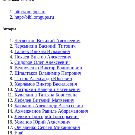
http://omgups.ru
http://bibl.omgups.ru
Авторы
Четвергов Виталий Алексеевич
Черемисин Василий Титович
Галиев Ильхам Исламович
Нехаев Виктор Алексеевич
Сидоров Олег Алексеевич
Ведрученко Виктор Родионович
Шпалтаков Владимир Петрович
Тэттэр Александр Юрьевич
Харламов Виктор Васильевич
Митрохин Валерий Евгеньевич
Кувалдина Татьяна Борисовна
Лебедев Виталий Матвеевич
Бакланов Александр Алексеевич
Ахмеджанов Равиль Абдраманович
Левкин Григорий Григорьевич
Усманов Юрий Ахкемович
Овчаренко Сергей Михайлович
Ещё...