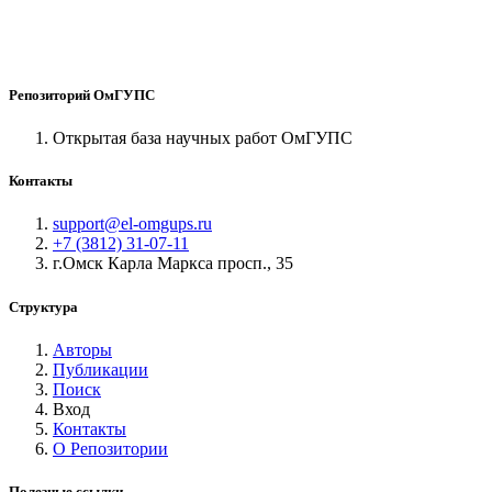
Репозиторий ОмГУПС
Открытая база научных работ ОмГУПС
Контакты
support@el-omgups.ru
+7 (3812) 31-07-11
г.Омск Карла Маркса просп., 35
Структура
Авторы
Публикации
Поиск
Вход
Контакты
О Репозитории
Полезные ссылки