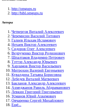
http://omgups.ru
http://bibl.omgups.ru
Авторы
Четвергов Виталий Алексеевич
Черемисин Василий Титович
Галиев Ильхам Исламович
Нехаев Виктор Алексеевич
Сидоров Олег Алексеевич
Ведрученко Виктор Родионович
Шпалтаков Владимир Петрович
Тэттэр Александр Юрьевич
Харламов Виктор Васильевич
Митрохин Валерий Евгеньевич
Кувалдина Татьяна Борисовна
Лебедев Виталий Матвеевич
Бакланов Александр Алексеевич
Ахмеджанов Равиль Абдраманович
Левкин Григорий Григорьевич
Усманов Юрий Ахкемович
Овчаренко Сергей Михайлович
Ещё...