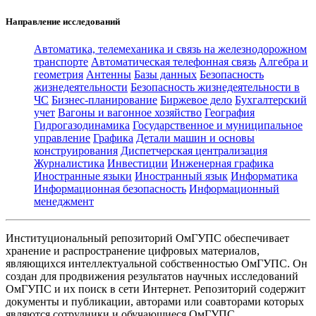
Направление исследований
Автоматика, телемеханика и связь на железнодорожном
транспорте
Автоматическая телефонная связь
Алгебра и
геометрия
Антенны
Базы данных
Безопасность
жизнедеятельности
Безопасность жизнедеятельности в
ЧС
Бизнес-планирование
Биржевое дело
Бухгалтерский
учет
Вагоны и вагонное хозяйство
География
Гидрогазодинамика
Государственное и муниципальное
управление
Графика
Детали машин и основы
конструирования
Диспетчерская централизация
Журналистика
Инвестиции
Инженерная графика
Иностранные языки
Иностранный язык
Информатика
Информационная безопасность
Информационный
менеджмент
Институциональный репозиторий ОмГУПС обеспечивает
хранение и распространение цифровых материалов,
являющихся интеллектуальной собственностью ОмГУПС. Он
создан для продвижения результатов научных исследований
ОмГУПС и их поиск в сети Интернет. Репозиторий содержит
документы и публикации, авторами или соавторами которых
являются сотрудники и обучающиеся ОмГУПС.