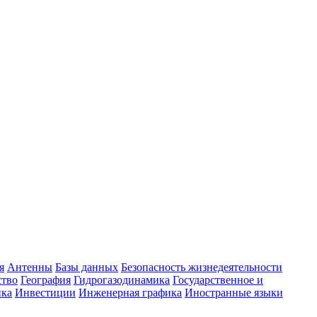
я
Антенны
Базы данных
Безопасность жизнедеятельности
ство
География
Гидрогазодинамика
Государственное и
ика
Инвестиции
Инженерная графика
Иностранные языки