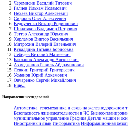
Черемисин Василий Титович
Галиев Ильхам Исламович
Нехаев Виктор Алексеевич
Сидоров Олег Алексеевич
Ведрученко Виктор Родионович
Шпалтаков Владимир Петрович
Тэттэр Александр Юрьевич
Харламов Виктор Васильевич
Митрохин Валерий Евгеньевич
Кувалдина Татьяна Борисовна
Лебедев Виталий Матвеевич
Бакланов Александр Алексеевич
Ахмеджанов Равиль Абдраманович
Левкин Григорий Григорьевич
Усманов Юрий Ахкемович
Овчаренко Сергей Михайлович
Ещё...
Направление исследований
Автоматика, телемеханика и связь на железнодорожном 
Безопасность жизнедеятельности в ЧС
Бизнес-планирова
муниципальное управление
Графика
Детали машин и осн
Иностранный язык
Информатика
Информационная безоп