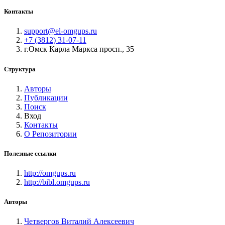
Контакты
support@el-omgups.ru
+7 (3812) 31-07-11
г.Омск Карла Маркса просп., 35
Структура
Авторы
Публикации
Поиск
Вход
Контакты
О Репозитории
Полезные ссылки
http://omgups.ru
http://bibl.omgups.ru
Авторы
Четвергов Виталий Алексеевич