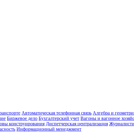
транспорте
Автоматическая телефонная связь
Алгебра и геометри
ние
Биржевое дело
Бухгалтерский учет
Вагоны и вагонное хозяй
овы конструирования
Диспетчерская централизация
Журналист
асность
Информационный менеджмент