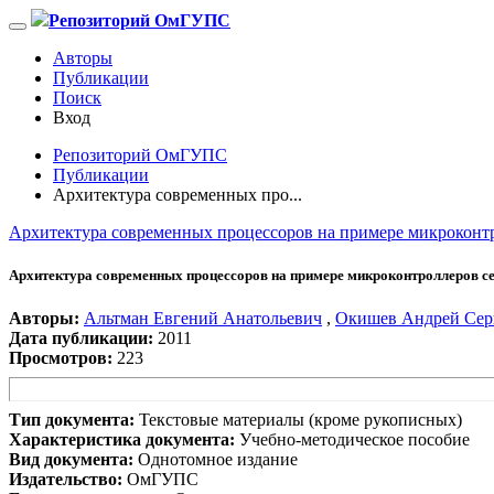
Репозиторий ОмГУПС
Авторы
Публикации
Поиск
Вход
Репозиторий ОмГУПС
Публикации
Архитектура современных про...
Архитектура современных процессоров на примере микроконтр
Архитектура современных процессоров на примере микроконтроллеров се
Авторы:
Альтман Евгений Анатольевич
,
Окишев Андрей Сер
Дата публикации:
2011
Просмотров:
223
Тип документа:
Текстовые материалы (кроме рукописных)
Характеристика документа:
Учебно-методическое пособие
Вид документа:
Однотомное издание
Издательство:
ОмГУПС