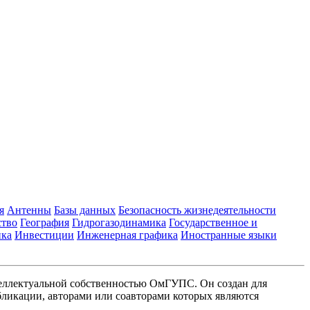
я
Антенны
Базы данных
Безопасность жизнедеятельности
ство
География
Гидрогазодинамика
Государственное и
ика
Инвестиции
Инженерная графика
Иностранные языки
еллектуальной собственностью ОмГУПС. Он создан для
ликации, авторами или соавторами которых являются