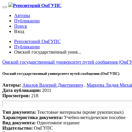
Репозиторий ОмГУПС
Авторы
Публикации
Поиск
Вход
Репозиторий ОмГУПС
Публикации
Омский государственный унив...
Омский государственный университет путей сообщения (ОмГ
Омский государственный университет путей сообщения (ОмГУПС)
Авторы:
Авилов Валерий Дмитриевич
,
Марцева Лидия Миха
Дата публикации:
2011
Просмотров:
218
Тип документа:
Текстовые материалы (кроме рукописных)
Характеристика документа:
Учебно-методическое пособие
Вид документа:
Однотомное издание
Издательство:
ОмГУПС