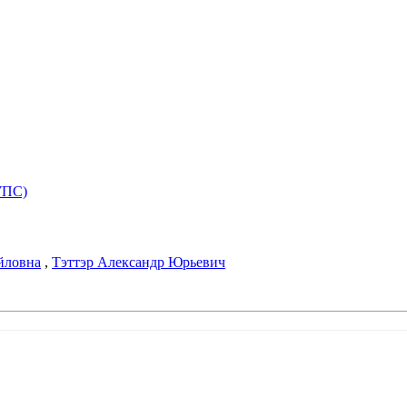
УПС)
йловна
,
Тэттэр Александр Юрьевич