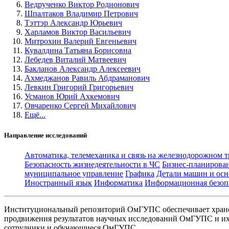
Ведрученко Виктор Родионович
Шпалтаков Владимир Петрович
Тэттэр Александр Юрьевич
Харламов Виктор Васильевич
Митрохин Валерий Евгеньевич
Кувалдина Татьяна Борисовна
Лебедев Виталий Матвеевич
Бакланов Александр Алексеевич
Ахмеджанов Равиль Абдраманович
Левкин Григорий Григорьевич
Усманов Юрий Ахкемович
Овчаренко Сергей Михайлович
Ещё...
Направление исследований
Автоматика, телемеханика и связь на железнодорожном 
Безопасность жизнедеятельности в ЧС
Бизнес-планирова
муниципальное управление
Графика
Детали машин и осн
Иностранный язык
Информатика
Информационная безоп
Институциональный репозиторий ОмГУПС обеспечивает хране
продвижения результатов научных исследований ОмГУПС и их 
сотрудники и обучающиеся ОмГУПС.