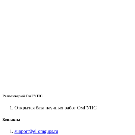
Репозиторий ОмГУПС
Открытая база научных работ ОмГУПС
Контакты
support@el-omgups.ru