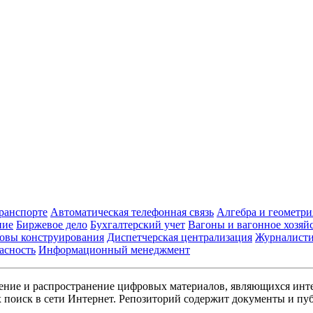
транспорте
Автоматическая телефонная связь
Алгебра и геометри
ние
Биржевое дело
Бухгалтерский учет
Вагоны и вагонное хозяй
овы конструирования
Диспетчерская централизация
Журналист
асность
Информационный менеджмент
ние и распространение цифровых материалов, являющихся инт
поиск в сети Интернет. Репозиторий содержит документы и пуб