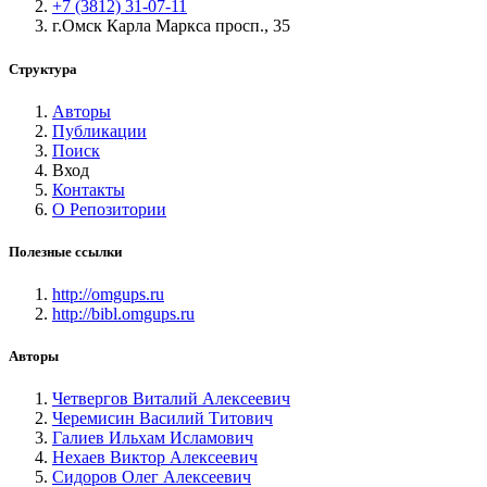
+7 (3812) 31-07-11
г.Омск Карла Маркса просп., 35
Структура
Авторы
Публикации
Поиск
Вход
Контакты
О Репозитории
Полезные ссылки
http://omgups.ru
http://bibl.omgups.ru
Авторы
Четвергов Виталий Алексеевич
Черемисин Василий Титович
Галиев Ильхам Исламович
Нехаев Виктор Алексеевич
Сидоров Олег Алексеевич