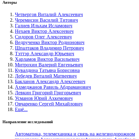
Авторы
Четвергов Виталий Алексеевич
Черемисин Василий Титович
Галиев Ильхам Исламович
Нехаев Виктор Алексеевич
Сидоров Олег Алексеевич
Ведрученко Виктор Родионович
Шпалтаков Владимир Петрович
Тэттэр Александр Юрьевич
Харламов Виктор Васильевич
Митрохин Валерий Евгеньевич
Кувалдина Татьяна Борисовна
Лебедев Виталий Матвеевич
Бакланов Александр Алексеевич
Ахмеджанов Равиль Абдраманович
Левкин Григорий Григорьевич
Усманов Юрий Ахкемович
Овчаренко Сергей Михайлович
Ещё...
Направление исследований
Автоматика, телемеханика и связь на железнодорожном