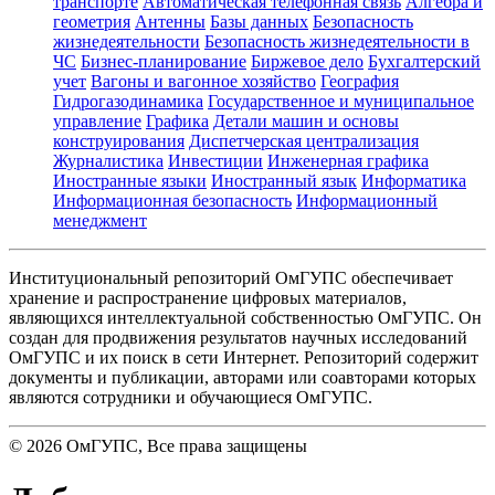
транспорте
Автоматическая телефонная связь
Алгебра и
геометрия
Антенны
Базы данных
Безопасность
жизнедеятельности
Безопасность жизнедеятельности в
ЧС
Бизнес-планирование
Биржевое дело
Бухгалтерский
учет
Вагоны и вагонное хозяйство
География
Гидрогазодинамика
Государственное и муниципальное
управление
Графика
Детали машин и основы
конструирования
Диспетчерская централизация
Журналистика
Инвестиции
Инженерная графика
Иностранные языки
Иностранный язык
Информатика
Информационная безопасность
Информационный
менеджмент
Институциональный репозиторий ОмГУПС обеспечивает
хранение и распространение цифровых материалов,
являющихся интеллектуальной собственностью ОмГУПС. Он
создан для продвижения результатов научных исследований
ОмГУПС и их поиск в сети Интернет. Репозиторий содержит
документы и публикации, авторами или соавторами которых
являются сотрудники и обучающиеся ОмГУПС.
©
2026
ОмГУПС
, Все права защищены