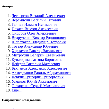
Авторы
Четвергов Виталий Алексеевич
Черемисин Василий Титович
Галиев Ильхам Исламович
Нехаев Виктор Алексеевич
Сидоров Олег Алексеевич
Ведрученко Виктор Родионович
Шпалтаков Владимир Петрович
Тэттэр Александр Юрьевич
Харламов Виктор Васильевич
Митрохин Валерий Евгеньевич
Кувалдина Татьяна Борисовна
Лебедев Виталий Матвеевич
Бакланов Александр Алексеевич
Ахмеджанов Равиль Абдраманович
Левкин Григорий Григорьевич
Усманов Юрий Ахкемович
Овчаренко Сергей Михайлович
Ещё...
Направление исследований