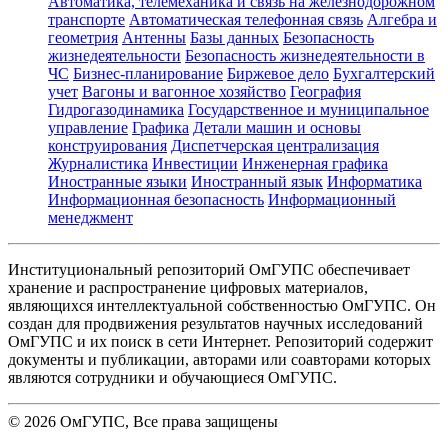
Автоматика, телемеханика и связь на железнодорожном
транспорте
Автоматическая телефонная связь
Алгебра и
геометрия
Антенны
Базы данных
Безопасность
жизнедеятельности
Безопасность жизнедеятельности в
ЧС
Бизнес-планирование
Биржевое дело
Бухгалтерский
учет
Вагоны и вагонное хозяйство
География
Гидрогазодинамика
Государственное и муниципальное
управление
Графика
Детали машин и основы
конструирования
Диспетчерская централизация
Журналистика
Инвестиции
Инженерная графика
Иностранные языки
Иностранный язык
Информатика
Информационная безопасность
Информационный
менеджмент
Институциональный репозиторий ОмГУПС обеспечивает
хранение и распространение цифровых материалов,
являющихся интеллектуальной собственностью ОмГУПС. Он
создан для продвижения результатов научных исследований
ОмГУПС и их поиск в сети Интернет. Репозиторий содержит
документы и публикации, авторами или соавторами которых
являются сотрудники и обучающиеся ОмГУПС.
©
2026
ОмГУПС
, Все права защищены