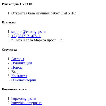
Репозиторий ОмГУПС
Открытая база научных работ ОмГУПС
Контакты
support@el-omgups.ru
+7 (3812) 31-07-11
г.Омск Карла Маркса просп., 35
Структура
Авторы
Публикации
Поиск
Вход
Контакты
О Репозитории
Полезные ссылки
http://omgups.ru
http://bibl.omgups.ru