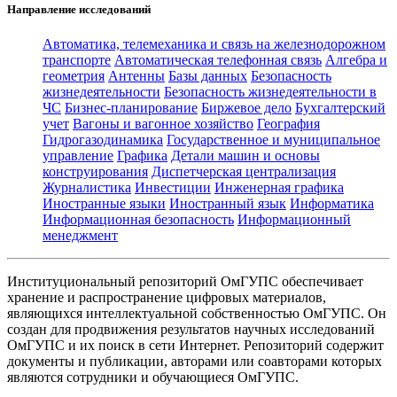
Направление исследований
Автоматика, телемеханика и связь на железнодорожном
транспорте
Автоматическая телефонная связь
Алгебра и
геометрия
Антенны
Базы данных
Безопасность
жизнедеятельности
Безопасность жизнедеятельности в
ЧС
Бизнес-планирование
Биржевое дело
Бухгалтерский
учет
Вагоны и вагонное хозяйство
География
Гидрогазодинамика
Государственное и муниципальное
управление
Графика
Детали машин и основы
конструирования
Диспетчерская централизация
Журналистика
Инвестиции
Инженерная графика
Иностранные языки
Иностранный язык
Информатика
Информационная безопасность
Информационный
менеджмент
Институциональный репозиторий ОмГУПС обеспечивает
хранение и распространение цифровых материалов,
являющихся интеллектуальной собственностью ОмГУПС. Он
создан для продвижения результатов научных исследований
ОмГУПС и их поиск в сети Интернет. Репозиторий содержит
документы и публикации, авторами или соавторами которых
являются сотрудники и обучающиеся ОмГУПС.