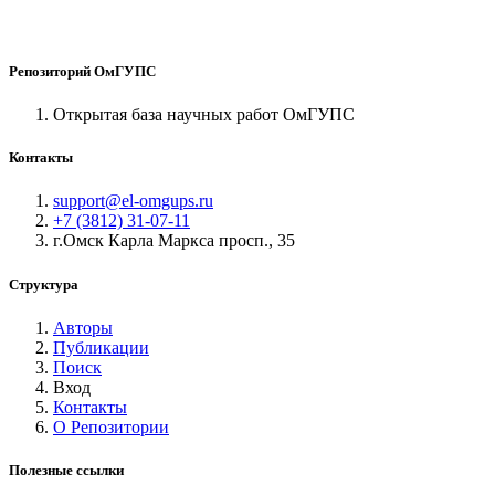
Репозиторий ОмГУПС
Открытая база научных работ ОмГУПС
Контакты
support@el-omgups.ru
+7 (3812) 31-07-11
г.Омск Карла Маркса просп., 35
Структура
Авторы
Публикации
Поиск
Вход
Контакты
О Репозитории
Полезные ссылки