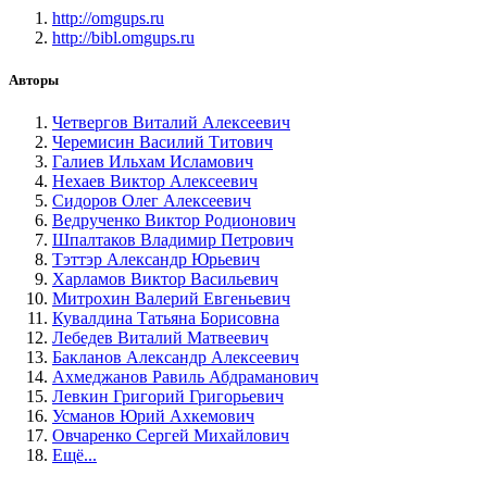
http://omgups.ru
http://bibl.omgups.ru
Авторы
Четвергов Виталий Алексеевич
Черемисин Василий Титович
Галиев Ильхам Исламович
Нехаев Виктор Алексеевич
Сидоров Олег Алексеевич
Ведрученко Виктор Родионович
Шпалтаков Владимир Петрович
Тэттэр Александр Юрьевич
Харламов Виктор Васильевич
Митрохин Валерий Евгеньевич
Кувалдина Татьяна Борисовна
Лебедев Виталий Матвеевич
Бакланов Александр Алексеевич
Ахмеджанов Равиль Абдраманович
Левкин Григорий Григорьевич
Усманов Юрий Ахкемович
Овчаренко Сергей Михайлович
Ещё...