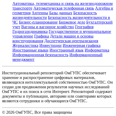
Автоматика, телемеханика и связь на железнодорожном
транспорте
Автоматическая телефонная связь
Алгебра и
геометрия
Антенны
Базы данных
Безопасность
жизнедеятельности
Безопасность жизнедеятельности в
ЧС
Бизнес-планирование
Биржевое дело
Бухгалтерский
учет
Вагоны и вагонное хозяйство
География
Гидрогазодинамика
Государственное и муниципальное
управление
Графика
Детали машин и основы
конструирования
Диспетчерская централизация
Журналистика
Инвестиции
Инженерная графика
Иностранные языки
Иностранный язык
Информатика
Информационная безопасность
Информационный
менеджмент
Институциональный репозиторий ОмГУПС обеспечивает
хранение и распространение цифровых материалов,
являющихся интеллектуальной собственностью ОмГУПС. Он
создан для продвижения результатов научных исследований
ОмГУПС и их поиск в сети Интернет. Репозиторий содержит
документы и публикации, авторами или соавторами которых
являются сотрудники и обучающиеся ОмГУПС.
©
2026
ОмГУПС
, Все права защищены