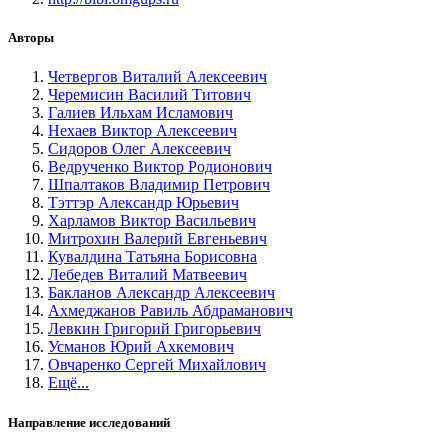
Авторы
Четвергов Виталий Алексеевич
Черемисин Василий Титович
Галиев Ильхам Исламович
Нехаев Виктор Алексеевич
Сидоров Олег Алексеевич
Ведрученко Виктор Родионович
Шпалтаков Владимир Петрович
Тэттэр Александр Юрьевич
Харламов Виктор Васильевич
Митрохин Валерий Евгеньевич
Кувалдина Татьяна Борисовна
Лебедев Виталий Матвеевич
Бакланов Александр Алексеевич
Ахмеджанов Равиль Абдраманович
Левкин Григорий Григорьевич
Усманов Юрий Ахкемович
Овчаренко Сергей Михайлович
Ещё...
Направление исследований