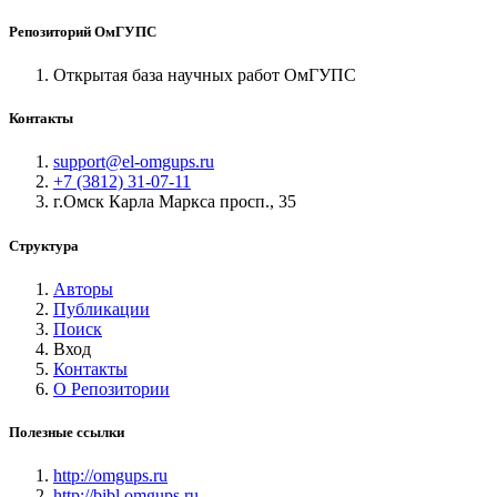
Репозиторий ОмГУПС
Открытая база научных работ ОмГУПС
Контакты
support@el-omgups.ru
+7 (3812) 31-07-11
г.Омск Карла Маркса просп., 35
Структура
Авторы
Публикации
Поиск
Вход
Контакты
О Репозитории
Полезные ссылки
http://omgups.ru
http://bibl.omgups.ru