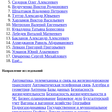
Сидоров Олег Алексеевич
Ведрученко Виктор Родионович
Шпалтаков Владимир Петрович
Тэттэр Александр Юрьевич
Харламов Виктор Васильевич
Митрохин Валерий Евгеньевич
Кувалдина Татьяна Борисовна
Лебедев Виталий Матвеевич
Бакланов Александр Алексеевич
Ахмеджанов Равиль Абдраманович
Левкин Григорий Григорьевич
Усманов Юрий Ахкемович
Овчаренко Сергей Михайлович
Ещё...
Направление исследований
Автоматика, телемеханика и связь на железнодорожном
транспорте
Автоматическая телефонная связь
Алгебра и
геометрия
Антенны
Базы данных
Безопасность
жизнедеятельности
Безопасность жизнедеятельности в
ЧС
Бизнес-планирование
Биржевое дело
Бухгалтерский
учет
Вагоны и вагонное хозяйство
География
Гидрогазодинамика
Государственное и муниципальное
управление
Графика
Детали машин и основы