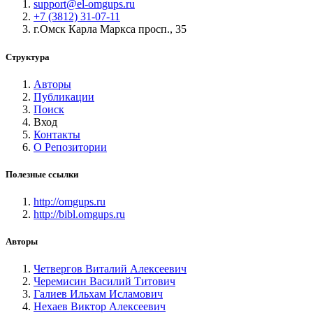
support@el-omgups.ru
+7 (3812) 31-07-11
г.Омск Карла Маркса просп., 35
Структура
Авторы
Публикации
Поиск
Вход
Контакты
О Репозитории
Полезные ссылки
http://omgups.ru
http://bibl.omgups.ru
Авторы
Четвергов Виталий Алексеевич
Черемисин Василий Титович
Галиев Ильхам Исламович
Нехаев Виктор Алексеевич