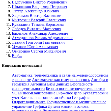
Ведрученко Виктор Родионович
Шпалтаков Владимир Петрович
Тэттэр Александр Юрьевич
Харламов Виктор Васильевич
Митрохин Валерий Евгеньевич
Кувалдина Татьяна Борисовна
Лебедев Виталий Матвеевич
Бакланов Александр Алексеевич
Ахмеджанов Равиль Абдраманович
Левкин Григорий Григорьевич
Усманов Юрий Ахкемович
Овчаренко Сергей Михайлович
Ещё...
Направление исследований
Автоматика, телемеханика и связь на железнодорожном
транспорте
Автоматическая телефонная связь
Алгебра и
геометрия
Антенны
Базы данных
Безопасность
жизнедеятельности
Безопасность жизнедеятельности в
ЧС
Бизнес-планирование
Биржевое дело
Бухгалтерский
учет
Вагоны и вагонное хозяйство
География
Гидрогазодинамика
Государственное и муниципальное
управление
Графика
Детали машин и основы
конструирования
Диспетчерская централизация