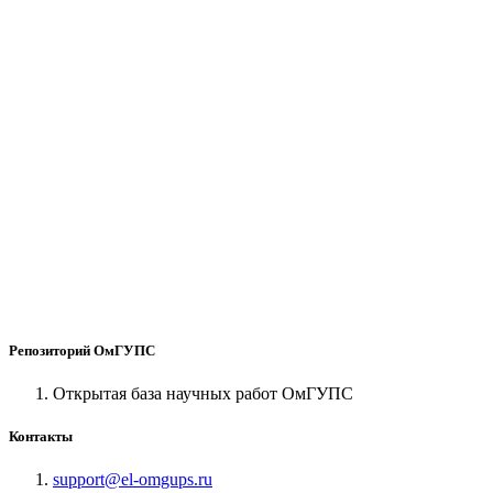
Репозиторий ОмГУПС
Открытая база научных работ ОмГУПС
Контакты
support@el-omgups.ru