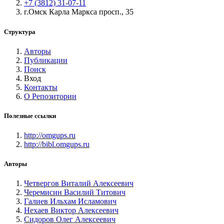
+7 (3812) 31-07-11
г.Омск Карла Маркса просп., 35
Структура
Авторы
Публикации
Поиск
Вход
Контакты
О Репозитории
Полезные ссылки
http://omgups.ru
http://bibl.omgups.ru
Авторы
Четвергов Виталий Алексеевич
Черемисин Василий Титович
Галиев Ильхам Исламович
Нехаев Виктор Алексеевич
Сидоров Олег Алексеевич