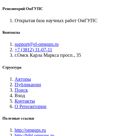
Репозиторий ОмГУПС
Открытая база научных работ ОмГУПС
Контакты
support@el-omgups.ru
+7 (3812) 31-07-11
г.Омск Карла Маркса просп., 35
Структура
Авторы
Публикации
Поиск
Вход
Контакты
О Репозитории
Полезные ссылки
http://omgups.ru
http://bibl.omgups.ru