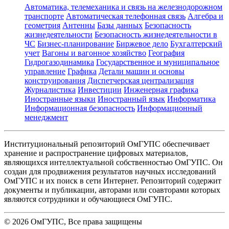
Автоматика, телемеханика и связь на железнодорожном
транспорте
Автоматическая телефонная связь
Алгебра и
геометрия
Антенны
Базы данных
Безопасность
жизнедеятельности
Безопасность жизнедеятельности в
ЧС
Бизнес-планирование
Биржевое дело
Бухгалтерский
учет
Вагоны и вагонное хозяйство
География
Гидрогазодинамика
Государственное и муниципальное
управление
Графика
Детали машин и основы
конструирования
Диспетчерская централизация
Журналистика
Инвестиции
Инженерная графика
Иностранные языки
Иностранный язык
Информатика
Информационная безопасность
Информационный
менеджмент
Институциональный репозиторий ОмГУПС обеспечивает
хранение и распространение цифровых материалов,
являющихся интеллектуальной собственностью ОмГУПС. Он
создан для продвижения результатов научных исследований
ОмГУПС и их поиск в сети Интернет. Репозиторий содержит
документы и публикации, авторами или соавторами которых
являются сотрудники и обучающиеся ОмГУПС.
©
2026
ОмГУПС
, Все права защищены