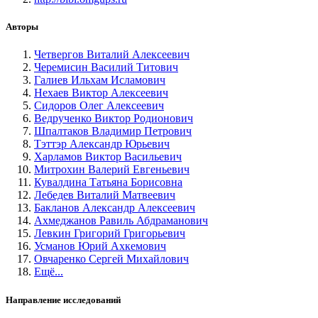
Авторы
Четвергов Виталий Алексеевич
Черемисин Василий Титович
Галиев Ильхам Исламович
Нехаев Виктор Алексеевич
Сидоров Олег Алексеевич
Ведрученко Виктор Родионович
Шпалтаков Владимир Петрович
Тэттэр Александр Юрьевич
Харламов Виктор Васильевич
Митрохин Валерий Евгеньевич
Кувалдина Татьяна Борисовна
Лебедев Виталий Матвеевич
Бакланов Александр Алексеевич
Ахмеджанов Равиль Абдраманович
Левкин Григорий Григорьевич
Усманов Юрий Ахкемович
Овчаренко Сергей Михайлович
Ещё...
Направление исследований