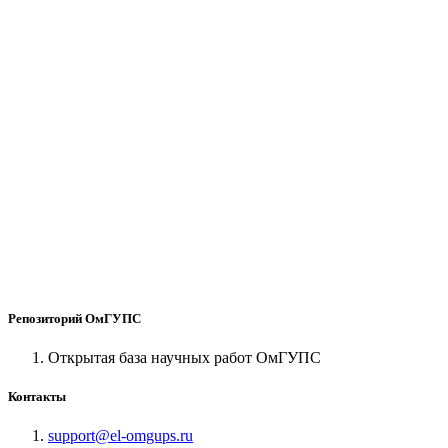
Репозиторий ОмГУПС
Открытая база научных работ ОмГУПС
Контакты
support@el-omgups.ru