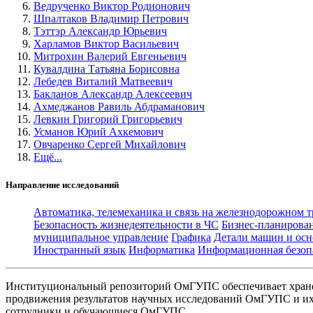
Ведрученко Виктор Родионович
Шпалтаков Владимир Петрович
Тэттэр Александр Юрьевич
Харламов Виктор Васильевич
Митрохин Валерий Евгеньевич
Кувалдина Татьяна Борисовна
Лебедев Виталий Матвеевич
Бакланов Александр Алексеевич
Ахмеджанов Равиль Абдраманович
Левкин Григорий Григорьевич
Усманов Юрий Ахкемович
Овчаренко Сергей Михайлович
Ещё...
Направление исследований
Автоматика, телемеханика и связь на железнодорожном 
Безопасность жизнедеятельности в ЧС
Бизнес-планирова
муниципальное управление
Графика
Детали машин и осн
Иностранный язык
Информатика
Информационная безоп
Институциональный репозиторий ОмГУПС обеспечивает хране
продвижения результатов научных исследований ОмГУПС и их 
сотрудники и обучающиеся ОмГУПС.