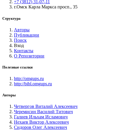
+7 (3812) 31-07-11
г.Омск Карла Маркса просп., 35
Структура
Авторы
Публикации
Поиск
Вход
Контакты
О Репозитории
Полезные ссылки
http://omgups.ru
http://bibl.omgups.ru
Авторы
Четвергов Виталий Алексеевич
Черемисин Василий Титович
Галиев Ильхам Исламович
Нехаев Виктор Алексеевич
Сидоров Олег Алексеевич