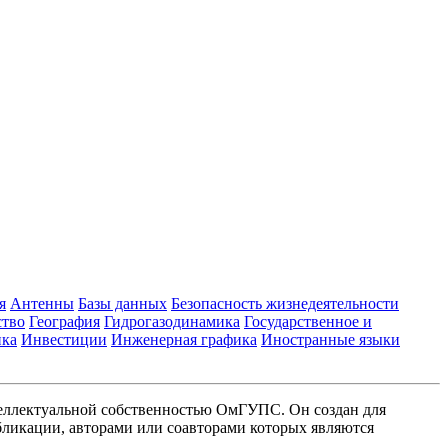
я
Антенны
Базы данных
Безопасность жизнедеятельности
ство
География
Гидрогазодинамика
Государственное и
ика
Инвестиции
Инженерная графика
Иностранные языки
еллектуальной собственностью ОмГУПС. Он создан для
ликации, авторами или соавторами которых являются