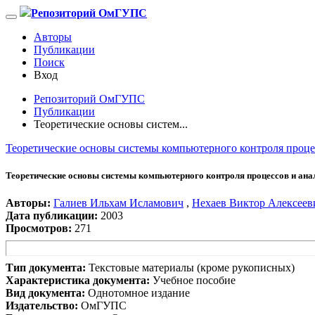
Репозиторий ОмГУПС
Авторы
Публикации
Поиск
Вход
Репозиторий ОмГУПС
Публикации
Теоретические основы систем...
Теоретические основы системы компьютерного контроля проце
Теоретические основы системы компьютерного контроля процессов и ана
Авторы:
Галиев Ильхам Исламович
,
Нехаев Виктор Алексеев
Дата публикации:
2003
Просмотров:
271
Тип документа:
Текстовые материалы (кроме рукописных)
Характеристика документа:
Учебное пособие
Вид документа:
Однотомное издание
Издательство:
ОмГУПС