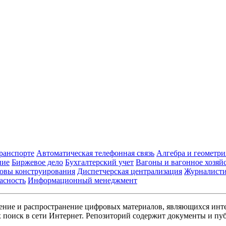
транспорте
Автоматическая телефонная связь
Алгебра и геометри
ние
Биржевое дело
Бухгалтерский учет
Вагоны и вагонное хозяй
овы конструирования
Диспетчерская централизация
Журналист
асность
Информационный менеджмент
ние и распространение цифровых материалов, являющихся инт
поиск в сети Интернет. Репозиторий содержит документы и пуб