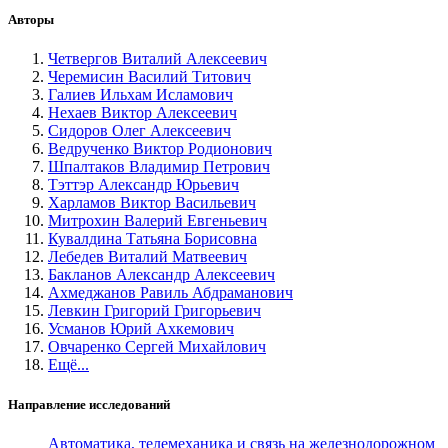
Авторы
Четвергов Виталий Алексеевич
Черемисин Василий Титович
Галиев Ильхам Исламович
Нехаев Виктор Алексеевич
Сидоров Олег Алексеевич
Ведрученко Виктор Родионович
Шпалтаков Владимир Петрович
Тэттэр Александр Юрьевич
Харламов Виктор Васильевич
Митрохин Валерий Евгеньевич
Кувалдина Татьяна Борисовна
Лебедев Виталий Матвеевич
Бакланов Александр Алексеевич
Ахмеджанов Равиль Абдраманович
Левкин Григорий Григорьевич
Усманов Юрий Ахкемович
Овчаренко Сергей Михайлович
Ещё...
Направление исследований
Автоматика, телемеханика и связь на железнодорожном