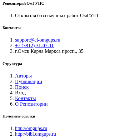
Репозиторий ОмГУПС
Открытая база научных работ ОмГУПС
Контакты
support@el-omgups.ru
+7 (3812) 31-07-11
г.Омск Карла Маркса просп., 35
Структура
Авторы
Публикации
Поиск
Вход
Контакты
О Репозитории
Полезные ссылки
http://omgups.ru
http://bibl.omgups.ru