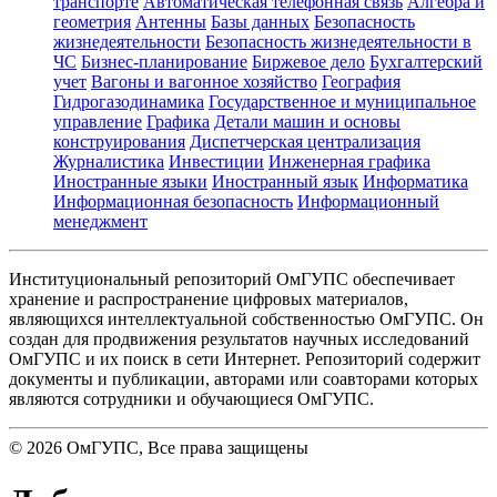
транспорте
Автоматическая телефонная связь
Алгебра и
геометрия
Антенны
Базы данных
Безопасность
жизнедеятельности
Безопасность жизнедеятельности в
ЧС
Бизнес-планирование
Биржевое дело
Бухгалтерский
учет
Вагоны и вагонное хозяйство
География
Гидрогазодинамика
Государственное и муниципальное
управление
Графика
Детали машин и основы
конструирования
Диспетчерская централизация
Журналистика
Инвестиции
Инженерная графика
Иностранные языки
Иностранный язык
Информатика
Информационная безопасность
Информационный
менеджмент
Институциональный репозиторий ОмГУПС обеспечивает
хранение и распространение цифровых материалов,
являющихся интеллектуальной собственностью ОмГУПС. Он
создан для продвижения результатов научных исследований
ОмГУПС и их поиск в сети Интернет. Репозиторий содержит
документы и публикации, авторами или соавторами которых
являются сотрудники и обучающиеся ОмГУПС.
©
2026
ОмГУПС
, Все права защищены