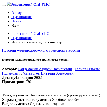
Репозиторий ОмГУПС
Авторы
Публикации
Поиск
Вход
Репозиторий ОмГУПС
Публикации
История железнодорожного тр...
История железнодорожного транспорта России
История железнодорожного транспорта России
Авторы:
Гайдамакин Андрей Васильевич
,
Галиев Ильхам
Исламович
,
Четвергов Виталий Алексеевич
Дата публикации:
2002
Просмотров:
230
Тип документа:
Текстовые материалы (кроме рукописных)
Характеристика документа:
Учебное пособие
Вид документа:
Однотомное издание