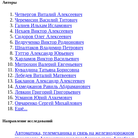
Авторы
Четвергов Виталий Алексеевич
Черемисин Василий Титович
Галиев Ильхам Исламович
Нехаев Виктор Алексеевич
Сидоров Олег Алексеевич
Ведрученко Виктор Родионович
Шпалтаков Владимир Петрович
Тэттэр Александр Юрьевич
Харламов Виктор Васильевич
Митрохин Валерий Евгеньевич
Кувалдина Татьяна Борисовна
Лебедев Виталий Матвеевич
Бакланов Александр Алексеевич
Ахмеджанов Равиль Абдраманович
Левкин Григорий Григорьевич
Усманов Юрий Ахкемович
Овчаренко Сергей Михайлович
Ещё...
Направление исследований
Автоматика, телемеханика и связь на железнодорожном