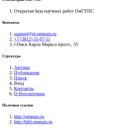
Открытая база научных работ ОмГУПС
Контакты
support@el-omgups.ru
+7 (3812) 31-07-11
г.Омск Карла Маркса просп., 35
Структура
Авторы
Публикации
Поиск
Вход
Контакты
О Репозитории
Полезные ссылки
http://omgups.ru
http://bibl.omgups.ru