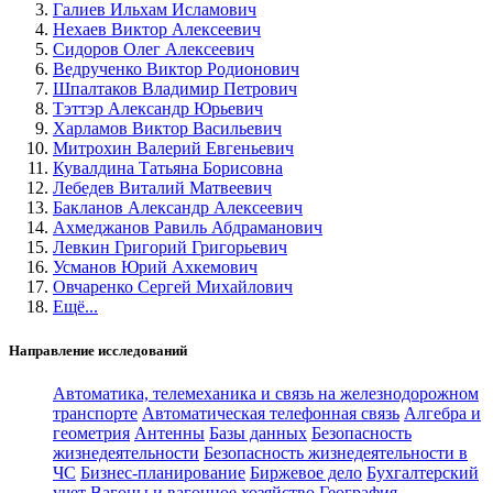
Галиев Ильхам Исламович
Нехаев Виктор Алексеевич
Сидоров Олег Алексеевич
Ведрученко Виктор Родионович
Шпалтаков Владимир Петрович
Тэттэр Александр Юрьевич
Харламов Виктор Васильевич
Митрохин Валерий Евгеньевич
Кувалдина Татьяна Борисовна
Лебедев Виталий Матвеевич
Бакланов Александр Алексеевич
Ахмеджанов Равиль Абдраманович
Левкин Григорий Григорьевич
Усманов Юрий Ахкемович
Овчаренко Сергей Михайлович
Ещё...
Направление исследований
Автоматика, телемеханика и связь на железнодорожном
транспорте
Автоматическая телефонная связь
Алгебра и
геометрия
Антенны
Базы данных
Безопасность
жизнедеятельности
Безопасность жизнедеятельности в
ЧС
Бизнес-планирование
Биржевое дело
Бухгалтерский
учет
Вагоны и вагонное хозяйство
География