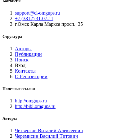
Контакты
support@el-omgups.ru
+7 (3812) 31-07-11
г.Омск Карла Маркса просп., 35
Структура
Авторы
Публикации
Поиск
Вход
Контакты
О Репозитории
Полезные ссылки
http://omgups.ru
http://bibl.omgups.ru
Авторы
Четвергов Виталий Алексеевич
Черемисин Василий Титович