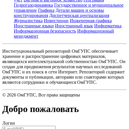
Гидрогазодинамика
Государственное и муниципальное
управление
Графика
Детали машин и основы
конструирования
Диспетчерская централизация
Журналистика
Инвестиции
Инженерная графика
Иностранные языки
Иностранный язык
Информатика
Информационная безопасность
Информационный
менеджмент
Институциональный репозиторий ОмГУПС обеспечивает
хранение и распространение цифровых материалов,
являющихся интеллектуальной собственностью ОмГУПС. Он
создан для продвижения результатов научных исследований
ОмГУПС и их поиск в сети Интернет. Репозиторий содержит
документы и публикации, авторами или соавторами которых
являются сотрудники и обучающиеся ОмГУПС.
©
2026
ОмГУПС
, Все права защищены
Добро пожаловать
Логин