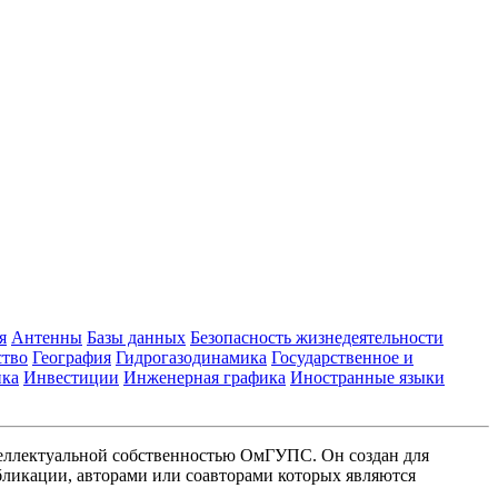
я
Антенны
Базы данных
Безопасность жизнедеятельности
ство
География
Гидрогазодинамика
Государственное и
ика
Инвестиции
Инженерная графика
Иностранные языки
еллектуальной собственностью ОмГУПС. Он создан для
ликации, авторами или соавторами которых являются