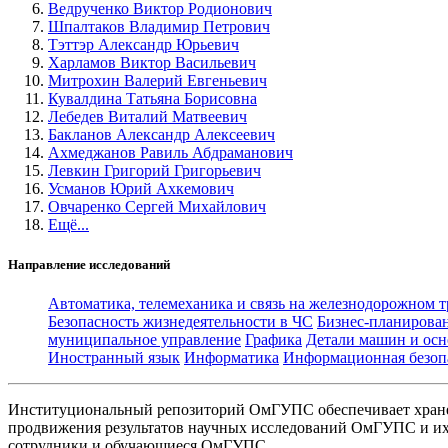
Ведрученко Виктор Родионович
Шпалтаков Владимир Петрович
Тэттэр Александр Юрьевич
Харламов Виктор Васильевич
Митрохин Валерий Евгеньевич
Кувалдина Татьяна Борисовна
Лебедев Виталий Матвеевич
Бакланов Александр Алексеевич
Ахмеджанов Равиль Абдраманович
Левкин Григорий Григорьевич
Усманов Юрий Ахкемович
Овчаренко Сергей Михайлович
Ещё...
Направление исследований
Автоматика, телемеханика и связь на железнодорожном 
Безопасность жизнедеятельности в ЧС
Бизнес-планирова
муниципальное управление
Графика
Детали машин и осн
Иностранный язык
Информатика
Информационная безоп
Институциональный репозиторий ОмГУПС обеспечивает хране
продвижения результатов научных исследований ОмГУПС и их 
сотрудники и обучающиеся ОмГУПС.