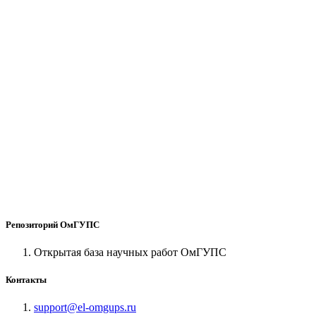
Репозиторий ОмГУПС
Открытая база научных работ ОмГУПС
Контакты
support@el-omgups.ru