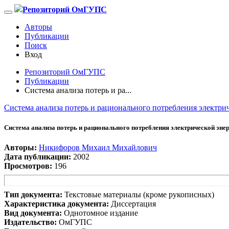
Репозиторий ОмГУПС
Авторы
Публикации
Поиск
Вход
Репозиторий ОмГУПС
Публикации
Система анализа потерь и ра...
Система анализа потерь и рационального потребления электр
Система анализа потерь и рационального потребления электрической эне
Авторы:
Никифоров Михаил Михайлович
Дата публикации:
2002
Просмотров:
196
Тип документа:
Текстовые материалы (кроме рукописных)
Характеристика документа:
Диссертация
Вид документа:
Однотомное издание
Издательство:
ОмГУПС