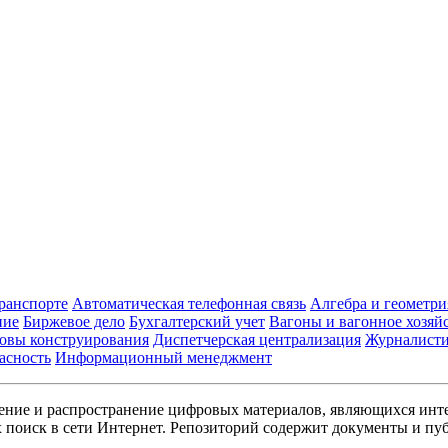
транспорте
Автоматическая телефонная связь
Алгебра и геометри
ние
Биржевое дело
Бухгалтерский учет
Вагоны и вагонное хозяй
овы конструирования
Диспетчерская централизация
Журналист
асность
Информационный менеджмент
ние и распространение цифровых материалов, являющихся инт
поиск в сети Интернет. Репозиторий содержит документы и пуб