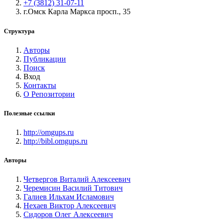
+7 (3812) 31-07-11
г.Омск Карла Маркса просп., 35
Структура
Авторы
Публикации
Поиск
Вход
Контакты
О Репозитории
Полезные ссылки
http://omgups.ru
http://bibl.omgups.ru
Авторы
Четвергов Виталий Алексеевич
Черемисин Василий Титович
Галиев Ильхам Исламович
Нехаев Виктор Алексеевич
Сидоров Олег Алексеевич