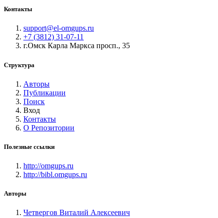
Контакты
support@el-omgups.ru
+7 (3812) 31-07-11
г.Омск Карла Маркса просп., 35
Структура
Авторы
Публикации
Поиск
Вход
Контакты
О Репозитории
Полезные ссылки
http://omgups.ru
http://bibl.omgups.ru
Авторы
Четвергов Виталий Алексеевич