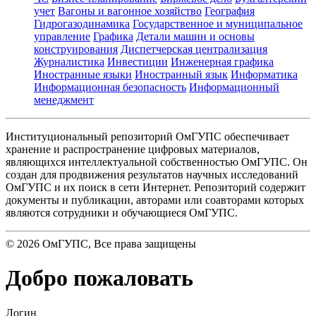
учет
Вагоны и вагонное хозяйство
География
Гидрогазодинамика
Государственное и муниципальное
управление
Графика
Детали машин и основы
конструирования
Диспетчерская централизация
Журналистика
Инвестиции
Инженерная графика
Иностранные языки
Иностранный язык
Информатика
Информационная безопасность
Информационный
менеджмент
Институциональный репозиторий ОмГУПС обеспечивает
хранение и распространение цифровых материалов,
являющихся интеллектуальной собственностью ОмГУПС. Он
создан для продвижения результатов научных исследований
ОмГУПС и их поиск в сети Интернет. Репозиторий содержит
документы и публикации, авторами или соавторами которых
являются сотрудники и обучающиеся ОмГУПС.
©
2026
ОмГУПС
, Все права защищены
Добро пожаловать
Логин