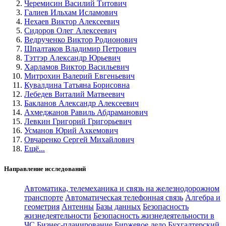
Черемисин Василий Титович
Галиев Ильхам Исламович
Нехаев Виктор Алексеевич
Сидоров Олег Алексеевич
Ведрученко Виктор Родионович
Шпалтаков Владимир Петрович
Тэттэр Александр Юрьевич
Харламов Виктор Васильевич
Митрохин Валерий Евгеньевич
Кувалдина Татьяна Борисовна
Лебедев Виталий Матвеевич
Бакланов Александр Алексеевич
Ахмеджанов Равиль Абдраманович
Левкин Григорий Григорьевич
Усманов Юрий Ахкемович
Овчаренко Сергей Михайлович
Ещё...
Направление исследований
Автоматика, телемеханика и связь на железнодорожном
транспорте
Автоматическая телефонная связь
Алгебра и
геометрия
Антенны
Базы данных
Безопасность
жизнедеятельности
Безопасность жизнедеятельности в
ЧС
Бизнес-планирование
Биржевое дело
Бухгалтерский