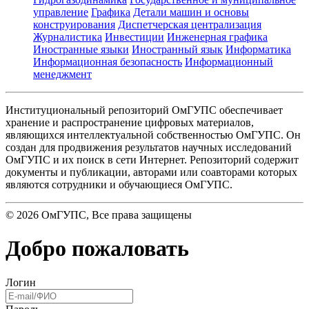
управление
Графика
Детали машин и основы
конструирования
Диспетчерская централизация
Журналистика
Инвестиции
Инженерная графика
Иностранные языки
Иностранный язык
Информатика
Информационная безопасность
Информационный
менеджмент
Институциональный репозиторий ОмГУПС обеспечивает
хранение и распространение цифровых материалов,
являющихся интеллектуальной собственностью ОмГУПС. Он
создан для продвижения результатов научных исследований
ОмГУПС и их поиск в сети Интернет. Репозиторий содержит
документы и публикации, авторами или соавторами которых
являются сотрудники и обучающиеся ОмГУПС.
©
2026
ОмГУПС
, Все права защищены
Добро пожаловать
Логин