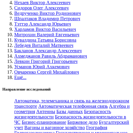
Нехаев Виктор Алексеевич
Сидоров Олег Алексеевич
Ведрученко Виктор Родионович
Шпалтаков Владимир Петрович
Тэттэр Александр Юрьевич
Харламов Виктор Васильевич
Митрохин Валерий Евгеньевич
Кувалдина Татьяна Борисовна
Лебедев Виталий Матвеевич
Бакланов Александр Алексеевич
Ахмеджанов Равиль Абдраманович
Левкин Григорий Григорьевич
Усманов Юрий Ахкемович
Овчаренко Сергей Михайлович
Ещё...
Направление исследований
Автоматика, телемеханика и связь на железнодорожном
транспорте
Автоматическая телефонная связь
Алгебра и
геометрия
Антенны
Базы данных
Безопасность
жизнедеятельности
Безопасность жизнедеятельности в
ЧС
Бизнес-планирование
Биржевое дело
Бухгалтерский
учет
Вагоны и вагонное хозяйство
География
Гидрогазодинамика
Государственное и муниципальное