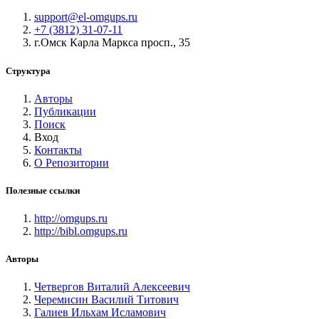
support@el-omgups.ru
+7 (3812) 31-07-11
г.Омск Карла Маркса просп., 35
Структура
Авторы
Публикации
Поиск
Вход
Контакты
О Репозитории
Полезные ссылки
http://omgups.ru
http://bibl.omgups.ru
Авторы
Четвергов Виталий Алексеевич
Черемисин Василий Титович
Галиев Ильхам Исламович