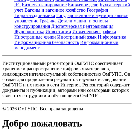
ЧС
Бизнес-планирование
Биржевое дело
Бухгалтерский
учет
Вагоны и вагонное хозяйство
География
Гидрогазодинамика
Государственное и муниципальное
управление
Графика
Детали машин и основы
конструирования
Диспетчерская централизация
Журналистика
Инвестиции
Инженерная графика
Иностранные языки
Иностранный язык
Информатика
Информационная безопасность
Информационный
менеджмент
Институциональный репозиторий ОмГУПС обеспечивает
хранение и распространение цифровых материалов,
являющихся интеллектуальной собственностью ОмГУПС. Он
создан для продвижения результатов научных исследований
ОмГУПС и их поиск в сети Интернет. Репозиторий содержит
документы и публикации, авторами или соавторами которых
являются сотрудники и обучающиеся ОмГУПС.
©
2026
ОмГУПС
, Все права защищены
Добро пожаловать