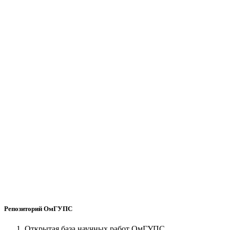
Репозиторий ОмГУПС
Открытая база научных работ ОмГУПС