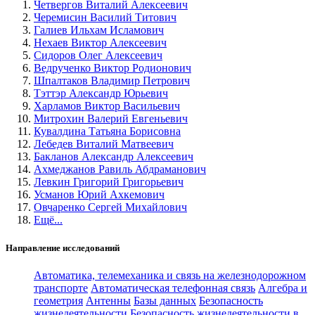
Четвергов Виталий Алексеевич
Черемисин Василий Титович
Галиев Ильхам Исламович
Нехаев Виктор Алексеевич
Сидоров Олег Алексеевич
Ведрученко Виктор Родионович
Шпалтаков Владимир Петрович
Тэттэр Александр Юрьевич
Харламов Виктор Васильевич
Митрохин Валерий Евгеньевич
Кувалдина Татьяна Борисовна
Лебедев Виталий Матвеевич
Бакланов Александр Алексеевич
Ахмеджанов Равиль Абдраманович
Левкин Григорий Григорьевич
Усманов Юрий Ахкемович
Овчаренко Сергей Михайлович
Ещё...
Направление исследований
Автоматика, телемеханика и связь на железнодорожном
транспорте
Автоматическая телефонная связь
Алгебра и
геометрия
Антенны
Базы данных
Безопасность
жизнедеятельности
Безопасность жизнедеятельности в