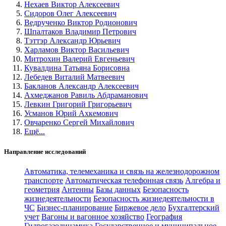
Нехаев Виктор Алексеевич
Сидоров Олег Алексеевич
Ведрученко Виктор Родионович
Шпалтаков Владимир Петрович
Тэттэр Александр Юрьевич
Харламов Виктор Васильевич
Митрохин Валерий Евгеньевич
Кувалдина Татьяна Борисовна
Лебедев Виталий Матвеевич
Бакланов Александр Алексеевич
Ахмеджанов Равиль Абдраманович
Левкин Григорий Григорьевич
Усманов Юрий Ахкемович
Овчаренко Сергей Михайлович
Ещё...
Направление исследований
Автоматика, телемеханика и связь на железнодорожном
транспорте
Автоматическая телефонная связь
Алгебра и
геометрия
Антенны
Базы данных
Безопасность
жизнедеятельности
Безопасность жизнедеятельности в
ЧС
Бизнес-планирование
Биржевое дело
Бухгалтерский
учет
Вагоны и вагонное хозяйство
География
Гидрогазодинамика
Государственное и муниципальное