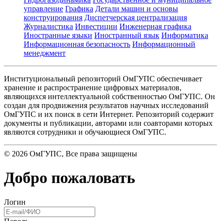
управление
Графика
Детали машин и основы
конструирования
Диспетчерская централизация
Журналистика
Инвестиции
Инженерная графика
Иностранные языки
Иностранный язык
Информатика
Информационная безопасность
Информационный
менеджмент
Институциональный репозиторий ОмГУПС обеспечивает
хранение и распространение цифровых материалов,
являющихся интеллектуальной собственностью ОмГУПС. Он
создан для продвижения результатов научных исследований
ОмГУПС и их поиск в сети Интернет. Репозиторий содержит
документы и публикации, авторами или соавторами которых
являются сотрудники и обучающиеся ОмГУПС.
©
2026
ОмГУПС
, Все права защищены
Добро пожаловать
Логин