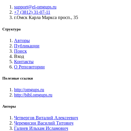
support@el-omgups.ru
+7 (3812) 31-07-11
г.Омск Карла Маркса просп., 35
Структура
Авторы
Публикации
Поиск
Вход
Контакты
О Репозитории
Полезные ссылки
http://omgups.ru
http://bibl.omgups.ru
Авторы
Четвергов Виталий Алексеевич
Черемисин Василий Титович
Галиев Ильхам Исламович