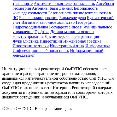
транспорте
Автоматическая телефонная связь
Алгебра и
геометрия
Антенны
Базы данных
Безопасность
жизнедеятельности
Безопасность жизнедеятельности в
ЧС
Бизнес-планирование
Биржевое дело
Бухгалтерский
учет
Вагоны и вагонное хозяйство
География
Гидрогазодинамика
Государственное и муниципальное
управление
Графика
Детали машин и основы
конструирования
Диспетчерская централизация
Журналистика
Инвестиции
Инженерная графика
Иностранные языки
Иностранный язык
Информатика
Информационная безопасность
Информационный
менеджмент
Институциональный репозиторий ОмГУПС обеспечивает
хранение и распространение цифровых материалов,
являющихся интеллектуальной собственностью ОмГУПС. Он
создан для продвижения результатов научных исследований
ОмГУПС и их поиск в сети Интернет. Репозиторий содержит
документы и публикации, авторами или соавторами которых
являются сотрудники и обучающиеся ОмГУПС.
©
2026
ОмГУПС
, Все права защищены