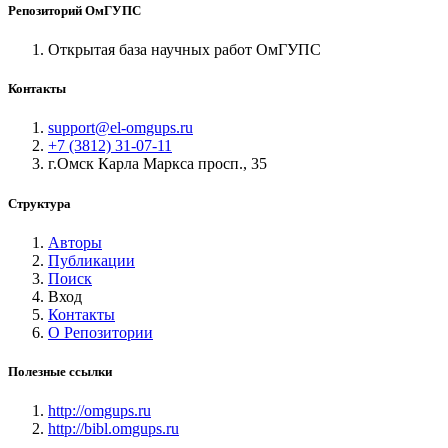
Репозиторий ОмГУПС
Открытая база научных работ ОмГУПС
Контакты
support@el-omgups.ru
+7 (3812) 31-07-11
г.Омск Карла Маркса просп., 35
Структура
Авторы
Публикации
Поиск
Вход
Контакты
О Репозитории
Полезные ссылки
http://omgups.ru
http://bibl.omgups.ru