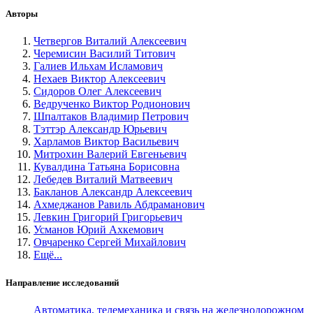
Авторы
Четвергов Виталий Алексеевич
Черемисин Василий Титович
Галиев Ильхам Исламович
Нехаев Виктор Алексеевич
Сидоров Олег Алексеевич
Ведрученко Виктор Родионович
Шпалтаков Владимир Петрович
Тэттэр Александр Юрьевич
Харламов Виктор Васильевич
Митрохин Валерий Евгеньевич
Кувалдина Татьяна Борисовна
Лебедев Виталий Матвеевич
Бакланов Александр Алексеевич
Ахмеджанов Равиль Абдраманович
Левкин Григорий Григорьевич
Усманов Юрий Ахкемович
Овчаренко Сергей Михайлович
Ещё...
Направление исследований
Автоматика, телемеханика и связь на железнодорожном