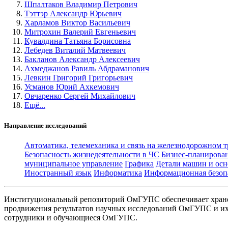
Шпалтаков Владимир Петрович
Тэттэр Александр Юрьевич
Харламов Виктор Васильевич
Митрохин Валерий Евгеньевич
Кувалдина Татьяна Борисовна
Лебедев Виталий Матвеевич
Бакланов Александр Алексеевич
Ахмеджанов Равиль Абдраманович
Левкин Григорий Григорьевич
Усманов Юрий Ахкемович
Овчаренко Сергей Михайлович
Ещё...
Направление исследований
Автоматика, телемеханика и связь на железнодорожном 
Безопасность жизнедеятельности в ЧС
Бизнес-планирова
муниципальное управление
Графика
Детали машин и осн
Иностранный язык
Информатика
Информационная безоп
Институциональный репозиторий ОмГУПС обеспечивает хране
продвижения результатов научных исследований ОмГУПС и их 
сотрудники и обучающиеся ОмГУПС.