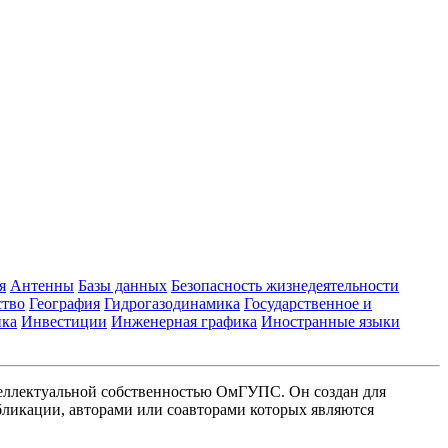
я
Антенны
Базы данных
Безопасность жизнедеятельности
ство
География
Гидрогазодинамика
Государственное и
ика
Инвестиции
Инженерная графика
Иностранные языки
еллектуальной собственностью ОмГУПС. Он создан для
ликации, авторами или соавторами которых являются