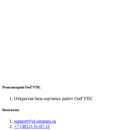
Репозиторий ОмГУПС
Открытая база научных работ ОмГУПС
Контакты
support@el-omgups.ru
+7 (3812) 31-07-11