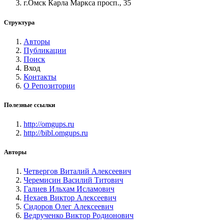
г.Омск Карла Маркса просп., 35
Структура
Авторы
Публикации
Поиск
Вход
Контакты
О Репозитории
Полезные ссылки
http://omgups.ru
http://bibl.omgups.ru
Авторы
Четвергов Виталий Алексеевич
Черемисин Василий Титович
Галиев Ильхам Исламович
Нехаев Виктор Алексеевич
Сидоров Олег Алексеевич
Ведрученко Виктор Родионович