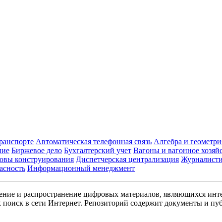
транспорте
Автоматическая телефонная связь
Алгебра и геометри
ние
Биржевое дело
Бухгалтерский учет
Вагоны и вагонное хозяй
овы конструирования
Диспетчерская централизация
Журналист
асность
Информационный менеджмент
ние и распространение цифровых материалов, являющихся инт
поиск в сети Интернет. Репозиторий содержит документы и пуб