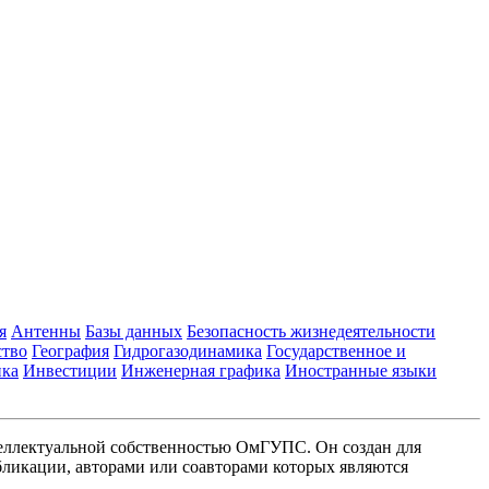
я
Антенны
Базы данных
Безопасность жизнедеятельности
ство
География
Гидрогазодинамика
Государственное и
ика
Инвестиции
Инженерная графика
Иностранные языки
еллектуальной собственностью ОмГУПС. Он создан для
ликации, авторами или соавторами которых являются