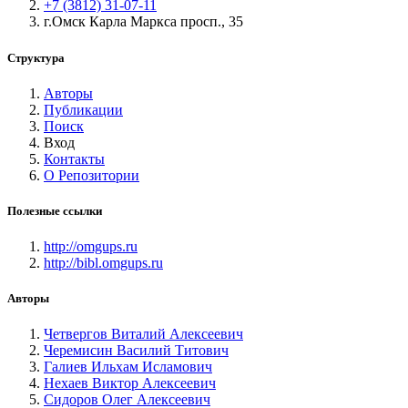
+7 (3812) 31-07-11
г.Омск Карла Маркса просп., 35
Структура
Авторы
Публикации
Поиск
Вход
Контакты
О Репозитории
Полезные ссылки
http://omgups.ru
http://bibl.omgups.ru
Авторы
Четвергов Виталий Алексеевич
Черемисин Василий Титович
Галиев Ильхам Исламович
Нехаев Виктор Алексеевич
Сидоров Олег Алексеевич