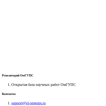
Репозиторий ОмГУПС
Открытая база научных работ ОмГУПС
Контакты
support@el-omgups.ru