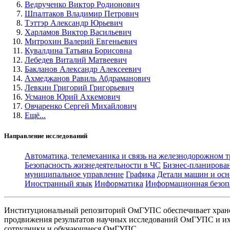
Ведрученко Виктор Родионович
Шпалтаков Владимир Петрович
Тэттэр Александр Юрьевич
Харламов Виктор Васильевич
Митрохин Валерий Евгеньевич
Кувалдина Татьяна Борисовна
Лебедев Виталий Матвеевич
Бакланов Александр Алексеевич
Ахмеджанов Равиль Абдраманович
Левкин Григорий Григорьевич
Усманов Юрий Ахкемович
Овчаренко Сергей Михайлович
Ещё...
Направление исследований
Автоматика, телемеханика и связь на железнодорожном 
Безопасность жизнедеятельности в ЧС
Бизнес-планирова
муниципальное управление
Графика
Детали машин и осн
Иностранный язык
Информатика
Информационная безоп
Институциональный репозиторий ОмГУПС обеспечивает хране
продвижения результатов научных исследований ОмГУПС и их 
сотрудники и обучающиеся ОмГУПС.