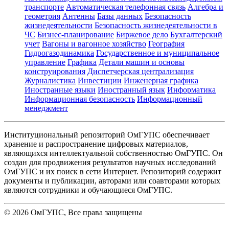
транспорте
Автоматическая телефонная связь
Алгебра и
геометрия
Антенны
Базы данных
Безопасность
жизнедеятельности
Безопасность жизнедеятельности в
ЧС
Бизнес-планирование
Биржевое дело
Бухгалтерский
учет
Вагоны и вагонное хозяйство
География
Гидрогазодинамика
Государственное и муниципальное
управление
Графика
Детали машин и основы
конструирования
Диспетчерская централизация
Журналистика
Инвестиции
Инженерная графика
Иностранные языки
Иностранный язык
Информатика
Информационная безопасность
Информационный
менеджмент
Институциональный репозиторий ОмГУПС обеспечивает
хранение и распространение цифровых материалов,
являющихся интеллектуальной собственностью ОмГУПС. Он
создан для продвижения результатов научных исследований
ОмГУПС и их поиск в сети Интернет. Репозиторий содержит
документы и публикации, авторами или соавторами которых
являются сотрудники и обучающиеся ОмГУПС.
©
2026
ОмГУПС
, Все права защищены