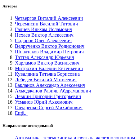
Авторы
Четвергов Виталий Алексеевич
Черемисин Василий Титович
Галиев Ильхам Исламович
Нехаев Виктор Алексеевич
Сидоров Олег Алексеевич
Ведрученко Виктор Родионович
Шпалтаков Владимир Петрович
Тэттэр Александр Юрьевич
Харламов Виктор Васильевич
Митрохин Валерий Евгеньевич
Кувалдина Татьяна Борисовна
Лебедев Виталий Матвеевич
Бакланов Александр Алексеевич
Ахмеджанов Равиль Абдраманович
Левкин Григорий Григорьевич
Усманов Юрий Ахкемович
Овчаренко Сергей Михайлович
Ещё...
Направление исследований
Автоматика, телемеханика и связь на железнодорожном