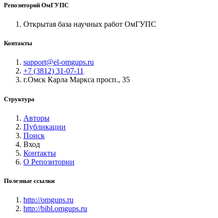
Репозиторий ОмГУПС
Открытая база научных работ ОмГУПС
Контакты
support@el-omgups.ru
+7 (3812) 31-07-11
г.Омск Карла Маркса просп., 35
Структура
Авторы
Публикации
Поиск
Вход
Контакты
О Репозитории
Полезные ссылки
http://omgups.ru
http://bibl.omgups.ru