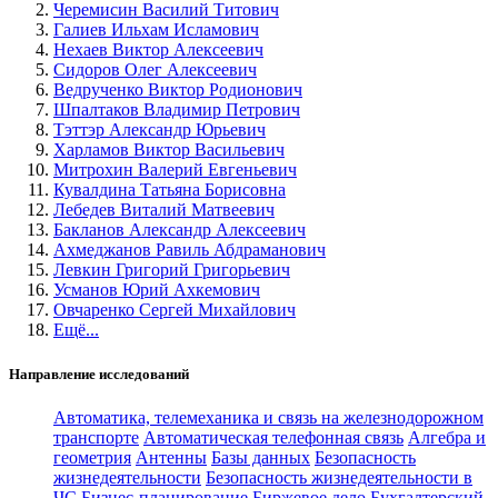
Черемисин Василий Титович
Галиев Ильхам Исламович
Нехаев Виктор Алексеевич
Сидоров Олег Алексеевич
Ведрученко Виктор Родионович
Шпалтаков Владимир Петрович
Тэттэр Александр Юрьевич
Харламов Виктор Васильевич
Митрохин Валерий Евгеньевич
Кувалдина Татьяна Борисовна
Лебедев Виталий Матвеевич
Бакланов Александр Алексеевич
Ахмеджанов Равиль Абдраманович
Левкин Григорий Григорьевич
Усманов Юрий Ахкемович
Овчаренко Сергей Михайлович
Ещё...
Направление исследований
Автоматика, телемеханика и связь на железнодорожном
транспорте
Автоматическая телефонная связь
Алгебра и
геометрия
Антенны
Базы данных
Безопасность
жизнедеятельности
Безопасность жизнедеятельности в
ЧС
Бизнес-планирование
Биржевое дело
Бухгалтерский