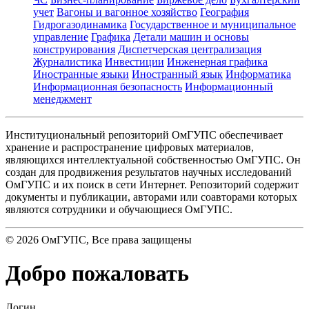
учет
Вагоны и вагонное хозяйство
География
Гидрогазодинамика
Государственное и муниципальное
управление
Графика
Детали машин и основы
конструирования
Диспетчерская централизация
Журналистика
Инвестиции
Инженерная графика
Иностранные языки
Иностранный язык
Информатика
Информационная безопасность
Информационный
менеджмент
Институциональный репозиторий ОмГУПС обеспечивает
хранение и распространение цифровых материалов,
являющихся интеллектуальной собственностью ОмГУПС. Он
создан для продвижения результатов научных исследований
ОмГУПС и их поиск в сети Интернет. Репозиторий содержит
документы и публикации, авторами или соавторами которых
являются сотрудники и обучающиеся ОмГУПС.
©
2026
ОмГУПС
, Все права защищены
Добро пожаловать
Логин