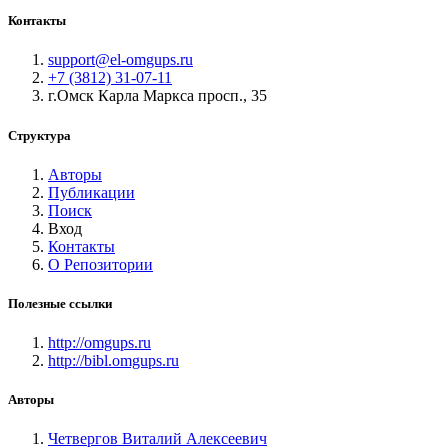
Контакты
support@el-omgups.ru
+7 (3812) 31-07-11
г.Омск Карла Маркса просп., 35
Структура
Авторы
Публикации
Поиск
Вход
Контакты
О Репозитории
Полезные ссылки
http://omgups.ru
http://bibl.omgups.ru
Авторы
Четвергов Виталий Алексеевич