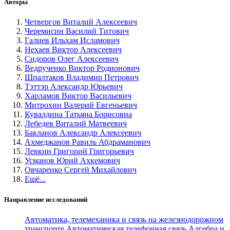
Авторы
Четвергов Виталий Алексеевич
Черемисин Василий Титович
Галиев Ильхам Исламович
Нехаев Виктор Алексеевич
Сидоров Олег Алексеевич
Ведрученко Виктор Родионович
Шпалтаков Владимир Петрович
Тэттэр Александр Юрьевич
Харламов Виктор Васильевич
Митрохин Валерий Евгеньевич
Кувалдина Татьяна Борисовна
Лебедев Виталий Матвеевич
Бакланов Александр Алексеевич
Ахмеджанов Равиль Абдраманович
Левкин Григорий Григорьевич
Усманов Юрий Ахкемович
Овчаренко Сергей Михайлович
Ещё...
Направление исследований
Автоматика, телемеханика и связь на железнодорожном
транспорте
Автоматическая телефонная связь
Алгебра и