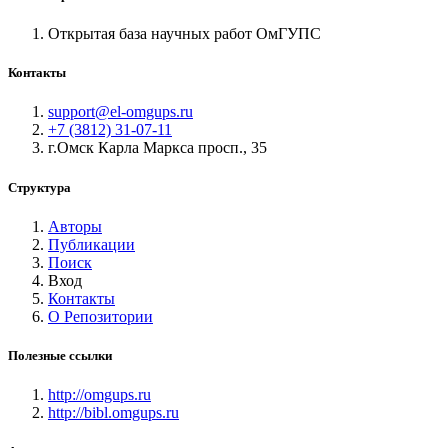
Открытая база научных работ ОмГУПС
Контакты
support@el-omgups.ru
+7 (3812) 31-07-11
г.Омск Карла Маркса просп., 35
Структура
Авторы
Публикации
Поиск
Вход
Контакты
О Репозитории
Полезные ссылки
http://omgups.ru
http://bibl.omgups.ru