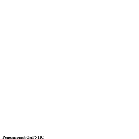
Репозиторий ОмГУПС