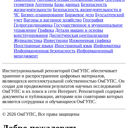
геометрия
Антенны
Базы данных
Безопасность
жизнедеятельности
Безопасность жизнедеятельности в
ЧС
Бизнес-планирование
Биржевое дело
Бухгалтерский
учет
Вагоны и вагонное хозяйство
География
Гидрогазодинамика
Государственное и муниципальное
управление
Графика
Детали машин и основы
конструирования
Диспетчерская централизация
Журналистика
Инвестиции
Инженерная графика
Иностранные языки
Иностранный язык
Информатика
Информационная безопасность
Информационный
менеджмент
Институциональный репозиторий ОмГУПС обеспечивает
хранение и распространение цифровых материалов,
являющихся интеллектуальной собственностью ОмГУПС. Он
создан для продвижения результатов научных исследований
ОмГУПС и их поиск в сети Интернет. Репозиторий содержит
документы и публикации, авторами или соавторами которых
являются сотрудники и обучающиеся ОмГУПС.
©
2026
ОмГУПС
, Все права защищены