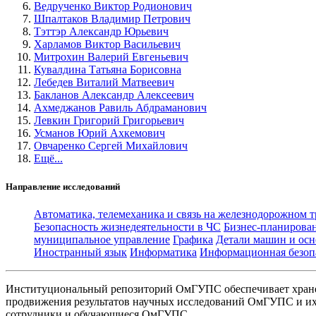
Ведрученко Виктор Родионович
Шпалтаков Владимир Петрович
Тэттэр Александр Юрьевич
Харламов Виктор Васильевич
Митрохин Валерий Евгеньевич
Кувалдина Татьяна Борисовна
Лебедев Виталий Матвеевич
Бакланов Александр Алексеевич
Ахмеджанов Равиль Абдраманович
Левкин Григорий Григорьевич
Усманов Юрий Ахкемович
Овчаренко Сергей Михайлович
Ещё...
Направление исследований
Автоматика, телемеханика и связь на железнодорожном 
Безопасность жизнедеятельности в ЧС
Бизнес-планирова
муниципальное управление
Графика
Детали машин и осн
Иностранный язык
Информатика
Информационная безоп
Институциональный репозиторий ОмГУПС обеспечивает хране
продвижения результатов научных исследований ОмГУПС и их 
сотрудники и обучающиеся ОмГУПС.