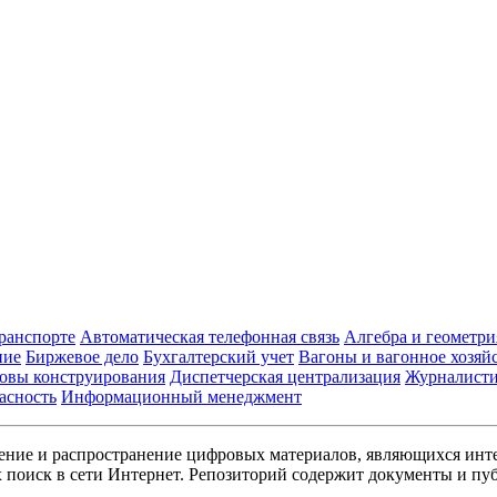
транспорте
Автоматическая телефонная связь
Алгебра и геометри
ние
Биржевое дело
Бухгалтерский учет
Вагоны и вагонное хозяй
овы конструирования
Диспетчерская централизация
Журналист
асность
Информационный менеджмент
ние и распространение цифровых материалов, являющихся инт
поиск в сети Интернет. Репозиторий содержит документы и пуб