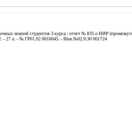
аточных знаний студентов 3 курса : отчет № 835 о НИР (промеж
. - 27 л. - № ГР01.92 0016045. - Инв.№02.9.30 001724