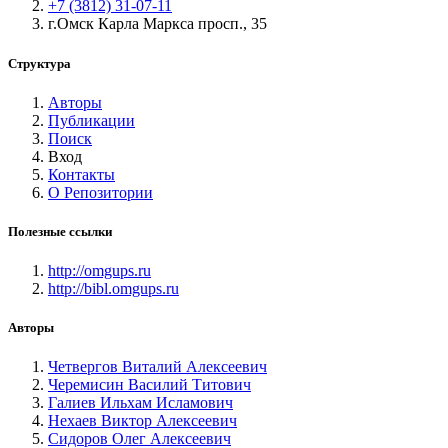
+7 (3812) 31-07-11
г.Омск Карла Маркса просп., 35
Структура
Авторы
Публикации
Поиск
Вход
Контакты
О Репозитории
Полезные ссылки
http://omgups.ru
http://bibl.omgups.ru
Авторы
Четвергов Виталий Алексеевич
Черемисин Василий Титович
Галиев Ильхам Исламович
Нехаев Виктор Алексеевич
Сидоров Олег Алексеевич