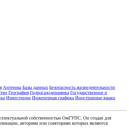
я
Антенны
Базы данных
Безопасность жизнедеятельности
ство
География
Гидрогазодинамика
Государственное и
ика
Инвестиции
Инженерная графика
Иностранные языки
еллектуальной собственностью ОмГУПС. Он создан для
ликации, авторами или соавторами которых являются