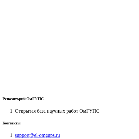
Репозиторий ОмГУПС
Открытая база научных работ ОмГУПС
Контакты
support@el-omgups.ru