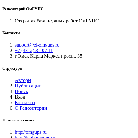
Репозиторий ОмГУПС
Открытая база научных работ ОмГУПС
Контакты
support@el-omgups.ru
+7 (3812) 31-07-11
г.Омск Карла Маркса просп., 35
Структура
Авторы
Публикации
Поиск
Вход
Контакты
О Репозитории
Полезные ссылки
http://omgups.ru
http://bibl.omgups.ru