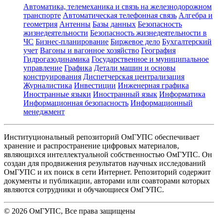
Автоматика, телемеханика и связь на железнодорожном
транспорте
Автоматическая телефонная связь
Алгебра и
геометрия
Антенны
Базы данных
Безопасность
жизнедеятельности
Безопасность жизнедеятельности в
ЧС
Бизнес-планирование
Биржевое дело
Бухгалтерский
учет
Вагоны и вагонное хозяйство
География
Гидрогазодинамика
Государственное и муниципальное
управление
Графика
Детали машин и основы
конструирования
Диспетчерская централизация
Журналистика
Инвестиции
Инженерная графика
Иностранные языки
Иностранный язык
Информатика
Информационная безопасность
Информационный
менеджмент
Институциональный репозиторий ОмГУПС обеспечивает
хранение и распространение цифровых материалов,
являющихся интеллектуальной собственностью ОмГУПС. Он
создан для продвижения результатов научных исследований
ОмГУПС и их поиск в сети Интернет. Репозиторий содержит
документы и публикации, авторами или соавторами которых
являются сотрудники и обучающиеся ОмГУПС.
©
2026
ОмГУПС
, Все права защищены