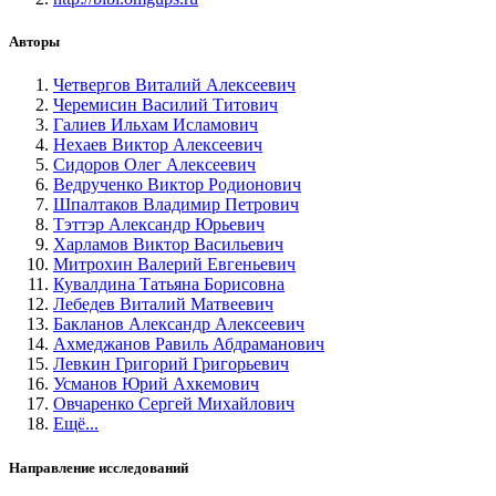
Авторы
Четвергов Виталий Алексеевич
Черемисин Василий Титович
Галиев Ильхам Исламович
Нехаев Виктор Алексеевич
Сидоров Олег Алексеевич
Ведрученко Виктор Родионович
Шпалтаков Владимир Петрович
Тэттэр Александр Юрьевич
Харламов Виктор Васильевич
Митрохин Валерий Евгеньевич
Кувалдина Татьяна Борисовна
Лебедев Виталий Матвеевич
Бакланов Александр Алексеевич
Ахмеджанов Равиль Абдраманович
Левкин Григорий Григорьевич
Усманов Юрий Ахкемович
Овчаренко Сергей Михайлович
Ещё...
Направление исследований